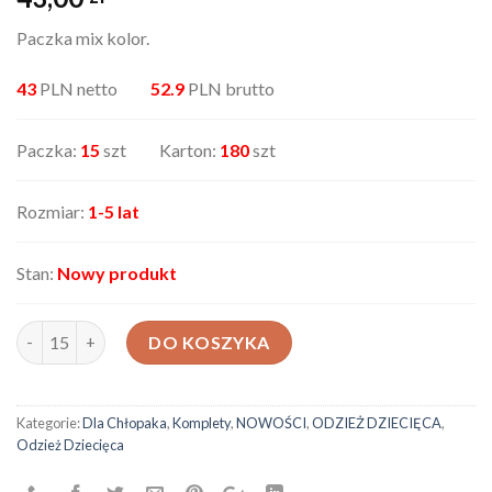
Paczka mix kolor.
43
PLN netto
52.9
PLN brutto
Paczka:
15
szt Karton:
180
szt
Rozmiar:
1-5 lat
Stan:
Nowy produkt
ilość Komplet dziecięcy TM3596
DO KOSZYKA
Kategorie:
Dla Chłopaka
,
Komplety
,
NOWOŚCI
,
ODZIEŻ DZIECIĘCA
,
Odzież Dziecięca