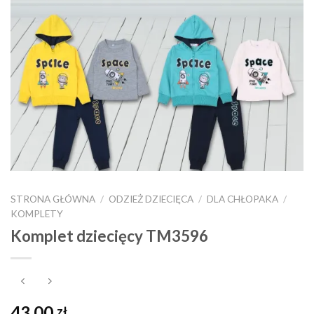
STRONA GŁÓWNA
/
ODZIEŻ DZIECIĘCA
/
DLA CHŁOPAKA
/
KOMPLETY
Komplet dziecięcy TM3596
43,00
zł