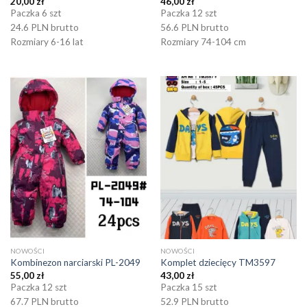
20,00
zł
46,00
zł
Paczka 6 szt
Paczka 12 szt
24.6 PLN brutto
56.6 PLN brutto
Rozmiary 6-16 lat
Rozmiary 74-104 cm
NOWOŚCI
NOWOŚCI
Kombinezon narciarski PL-2049
Komplet dziecięcy TM3597
55,00
zł
43,00
zł
Paczka 12 szt
Paczka 15 szt
67.7 PLN brutto
52.9 PLN brutto