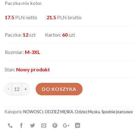
Paczka mix kolor.
17.5
PLN netto
21.5
PLN brutto
Paczka:
12
szt Karton:
60
szt
Rozmiar:
M-3XL
Stan:
Nowy produkt
ilość Spodnie męskie AX-19405-115
DO KOSZYKA
Kategorie:
NOWOŚCI
,
ODZIEŻ MĘSKA
,
Odzież Męska
,
Spodnie jeansowe