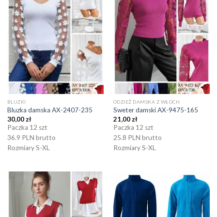
BLUZKI
ODZIEŻ DAMSKA Z WŁOCH
Bluzka damska AX-2407-235
Sweter damski AX-9475-165
30,00
zł
21,00
zł
Paczka 12 szt
Paczka 12 szt
36.9 PLN brutto
25.8 PLN brutto
Rozmiary S-XL
Rozmiary S-XL