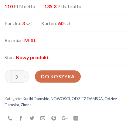
110
PLN netto
135.3
PLN brutto
Paczka:
3
szt Karton:
60
szt
Rozmiar:
M-XL
Stan:
Nowy produkt
ilość Kurtka damska 006
DO KOSZYKA
Kategorie:
Kurtki Damskie
,
NOWOŚCI
,
ODZIEŻ DAMSKA
,
Odzież
Damska
,
Zimna