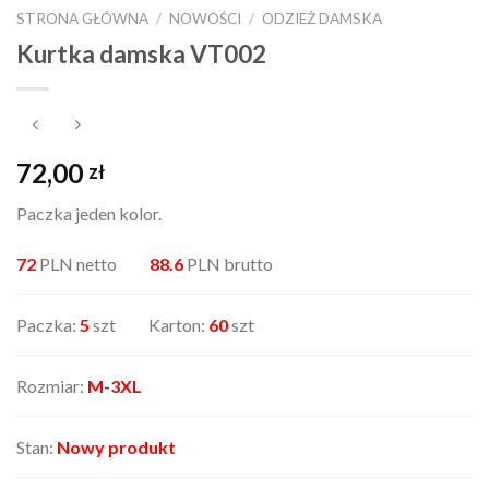
STRONA GŁÓWNA
/
NOWOŚCI
/
ODZIEŻ DAMSKA
Kurtka damska VT002
72,00
zł
Paczka jeden kolor.
72
PLN netto
88.6
PLN brutto
Paczka:
5
szt Karton:
60
szt
Rozmiar:
M-3XL
Stan:
Nowy produkt