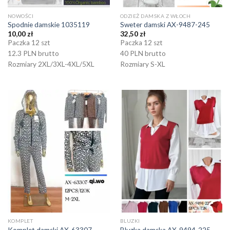
NOWOŚCI
ODZIEŻ DAMSKA Z WŁOCH
Spodnie damskie 1035119
Sweter damski AX-9487-245
10,00
zł
32,50
zł
Paczka 12 szt
Paczka 12 szt
12.3 PLN brutto
40 PLN brutto
Rozmiary 2XL/3XL-4XL/5XL
Rozmiary S-XL
KOMPLET
BLUZKI
Komplet damski AX-63307
Bluzka damska AX-9494-225