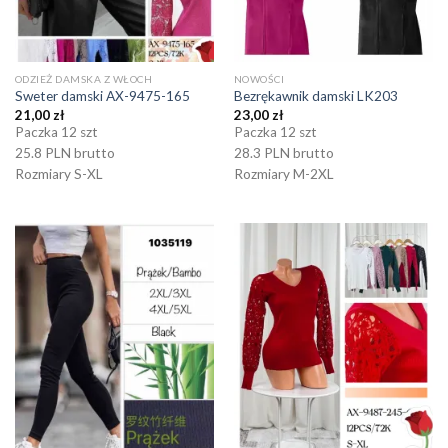
ODZIEŻ DAMSKA Z WŁOCH
NOWOŚCI
Sweter damski AX-9475-165
Bezrękawnik damski LK203
21,00
zł
23,00
zł
Paczka 12 szt
Paczka 12 szt
25.8 PLN brutto
28.3 PLN brutto
Rozmiary S-XL
Rozmiary M-2XL