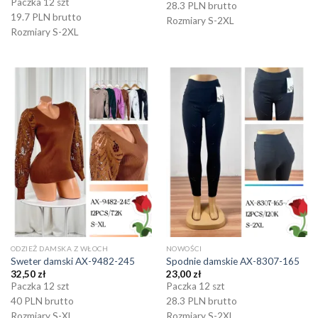
Paczka 12 szt
28.3 PLN brutto
19.7 PLN brutto
Rozmiary S-2XL
Rozmiary S-2XL
ODZIEŻ DAMSKA Z WŁOCH
NOWOŚCI
Sweter damski AX-9482-245
Spodnie damskie AX-8307-165
32,50
zł
23,00
zł
Paczka 12 szt
Paczka 12 szt
40 PLN brutto
28.3 PLN brutto
Rozmiary S-XL
Rozmiary S-2XL