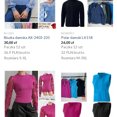
BLUZKI
NOWOŚCI
Bluzka damska AX-2403-235
Polar damski LK158
30,00
zł
26,00
zł
Paczka 12 szt
Paczka 12 szt
36.9 PLN brutto
32 PLN brutto
Rozmiary S-XL
Rozmiary M-3XL