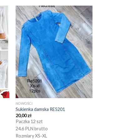
NOWOŚCI
Sukienka damska RE5201
20,00
zł
Paczka 12 szt
24.6 PLN brutto
Rozmiary XS-XL