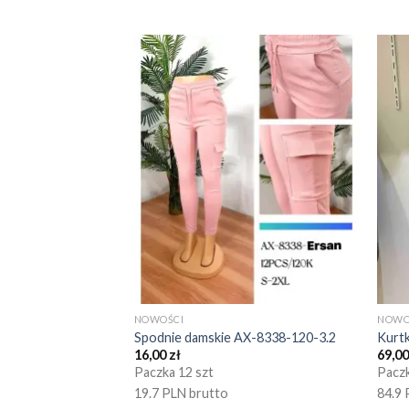
NOWOŚCI
NOWO
Spodnie damskie AX-8338-120-3.2
Kurt
16,00
zł
69,0
Paczka 12 szt
Paczk
19.7 PLN brutto
84.9 