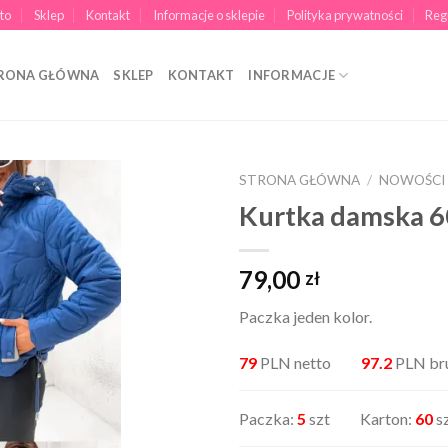
to
Sklep
Kontakt
Informacje o sklepie
Polityka prywatności
Reg
RONA GŁÓWNA
SKLEP
KONTAKT
INFORMACJE
STRONA GŁÓWNA
/
NOWOŚCI
Kurtka damska 
79,00
zł
Paczka jeden kolor.
79
PLN netto
97.2
PLN br
Paczka:
5
szt Karton:
60
s