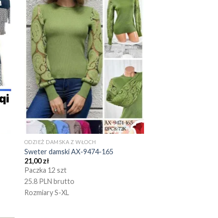
ODZIEŻ DAMSKA Z WŁOCH
Sweter damski AX-9474-165
21,00
zł
Paczka 12 szt
25.8 PLN brutto
Rozmiary S-XL