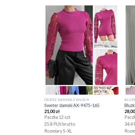
ODZIEŻ DAMSKA Z WŁOCH
BLUZK
Sweter damski AX-9475-165
Bluz
21,00
zł
28,0
Paczka 12 szt
Paczk
25.8 PLN brutto
34.4 
Rozmiary S-XL
Rozm