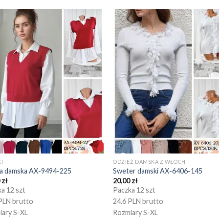
I
ODZIEŻ DAMSKA Z WŁOCH
ka damska AX-9494-225
Sweter damski AX-6406-145
0
zł
20,00
zł
a 12 szt
Paczka 12 szt
PLN brutto
24.6 PLN brutto
iary S-XL
Rozmiary S-XL