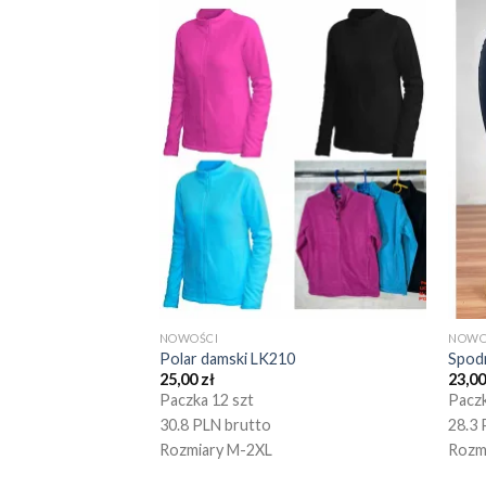
NOWOŚCI
NOWO
Polar damski LK210
Spod
25,00
zł
23,0
Paczka 12 szt
Paczk
30.8 PLN brutto
28.3 
Rozmiary M-2XL
Rozm