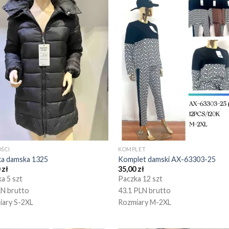
ŚCI
KOMPLET
ka damska 1325
Komplet damski AX-63303-25
0
zł
35,00
zł
a 5 szt
Paczka 12 szt
LN brutto
43.1 PLN brutto
iary S-2XL
Rozmiary M-2XL