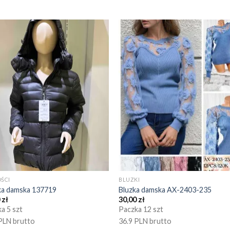
ŚCI
BLUZKI
ka damska 137719
Bluzka damska AX-2403-235
0
zł
30,00
zł
a 5 szt
Paczka 12 szt
PLN brutto
36.9 PLN brutto