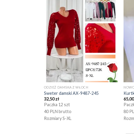
ODZIEŻ DAMSKA Z WŁOCH
NOWO
Sweter damski AX-9487-245
Kurt
32,50
zł
65,0
Paczka 12 szt
Paczk
40 PLN brutto
80 P
Rozmiary S-XL
Rozm