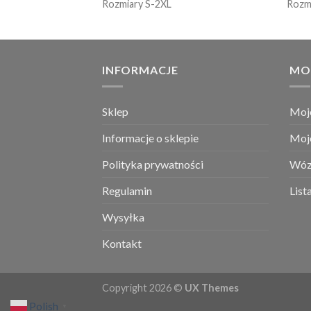
Rozmiary S-2XL
Rozm
INFORMACJE
MO
Sklep
Moj
Informacje o sklepie
Moj
Polityka prywatności
Wóz
Regulamin
List
Wysyłka
Kontakt
Copyright 2026 ©
UX Themes
Polish
▼