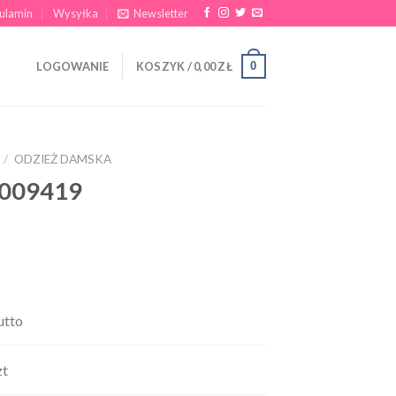
ulamin
Wysyłka
Newsletter
0
LOGOWANIE
KOSZYK /
0,00
ZŁ
/
ODZIEŻ DAMSKA
6009419
utto
zt