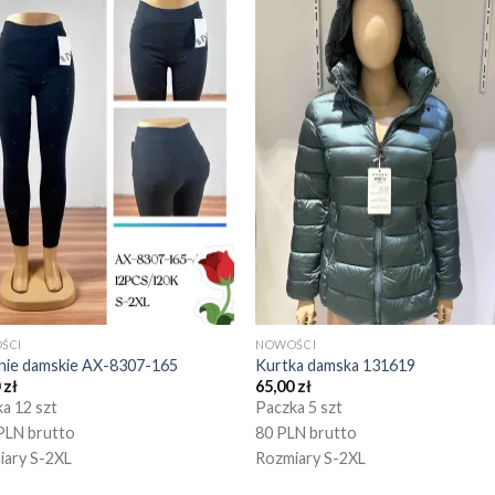
ŚCI
NOWOŚCI
nie damskie AX-8307-165
Kurtka damska 131619
0
zł
65,00
zł
a 12 szt
Paczka 5 szt
PLN brutto
80 PLN brutto
iary S-2XL
Rozmiary S-2XL