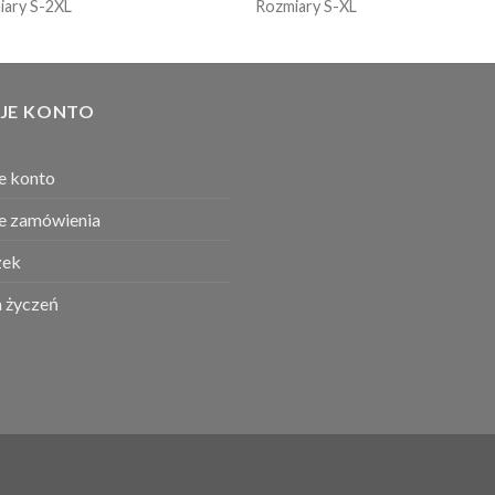
iary S-2XL
Rozmiary S-XL
JE KONTO
e konto
e zamówienia
ek
a życzeń