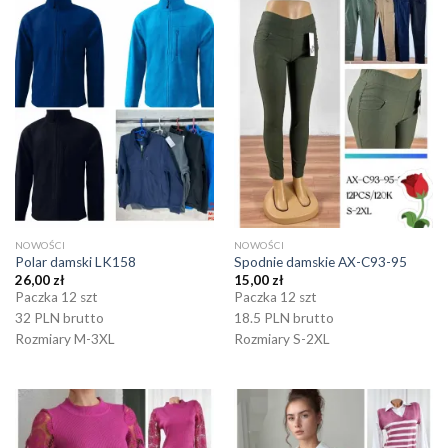
NOWOŚCI
NOWOŚCI
Polar damski LK158
Spodnie damskie AX-C93-95
26,00
zł
15,00
zł
Paczka 12 szt
Paczka 12 szt
32 PLN brutto
18.5 PLN brutto
Rozmiary M-3XL
Rozmiary S-2XL