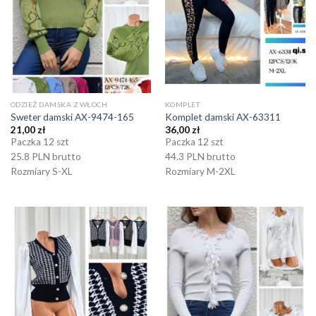
ODZIEŻ DAMSKA Z WŁOCH
KOMPLET
Sweter damski AX-9474-165
Komplet damski AX-63311
21,00
zł
36,00
zł
Paczka 12 szt
Paczka 12 szt
25.8 PLN brutto
44.3 PLN brutto
Rozmiary S-XL
Rozmiary M-2XL