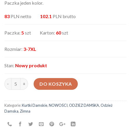
Paczka jeden kolor.
83
PLN netto
102.1
PLN brutto
Paczka:
5
szt Karton:
60
szt
Rozmiar:
3-7XL
Stan:
Nowy produkt
ilość Kurtka damska 6013719
DO KOSZYKA
Kategorie:
Kurtki Damskie
,
NOWOŚCI
,
ODZIEŻ DAMSKA
,
Odzież
Damska
,
Zimna