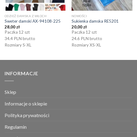
ODZIEŻ DAMSKA Z WŁOCH
NOWOŚCI
Sweter damski AX-94108-225
Sukienka damska RE5201
28,00
zł
20,00
zł
Paczka 12 szt
Paczka 12 szt
34.4 PLN brutto
24.6 PLN brutto
Rozmiary S-XL
Rozmiary XS-XL
INFORMACJE
Sklep
Informacje o sklepie
Polityka prywatności
Regulamin