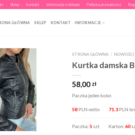
to
Sklep
Kontakt
Informacje o sklepie
Polityka prywatności
Reg
RONA GŁÓWNA
SKLEP
KONTAKT
INFORMACJE
STRONA GŁÓWNA
/
NOWOŚCI
Kurtka damska 
58,00
zł
Paczka jeden kolor.
58
PLN netto
71.3
PLN br
Paczka:
5
szt Karton:
60
s