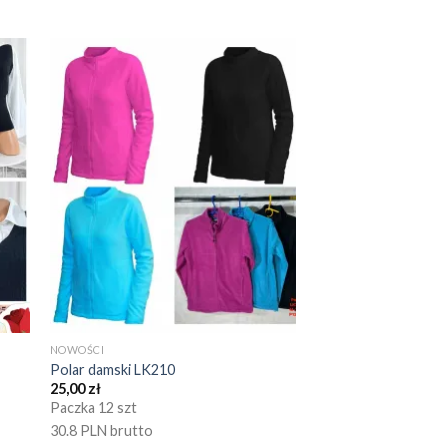
NOWOŚCI
Polar damski LK210
25,00
zł
Paczka 12 szt
30.8 PLN brutto