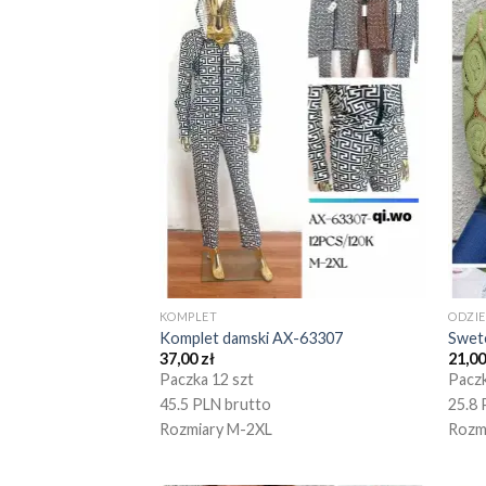
KOMPLET
ODZI
Komplet damski AX-63307
Swet
37,00
zł
21,0
Paczka 12 szt
Paczk
45.5 PLN brutto
25.8 
Rozmiary M-2XL
Rozm