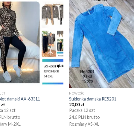
LET
NOWOŚCI
let damski AX-63311
Sukienka damska RE5201
0
zł
20,00
zł
a 12 szt
Paczka 12 szt
PLN brutto
24.6 PLN brutto
iary M-2XL
Rozmiary XS-XL