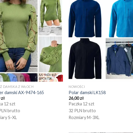
EŻ DAMSKA Z WŁOCH
NOWOŚCI
er damski AX-9474-165
Polar damski LK158
0
zł
26,00
zł
a 12 szt
Paczka 12 szt
PLN brutto
32 PLN brutto
iary S-XL
Rozmiary M-3XL