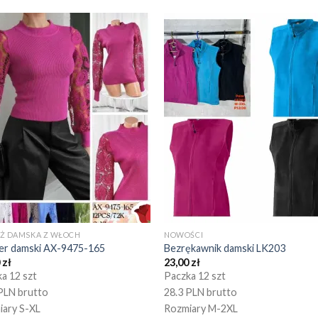
EŻ DAMSKA Z WŁOCH
NOWOŚCI
er damski AX-9475-165
Bezrękawnik damski LK203
0
zł
23,00
zł
a 12 szt
Paczka 12 szt
PLN brutto
28.3 PLN brutto
iary S-XL
Rozmiary M-2XL