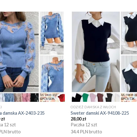
I
ODZIEŻ DAMSKA Z WŁOCH
ka damska AX-2403-235
Sweter damski AX-94108-225
0
zł
28,00
zł
a 12 szt
Paczka 12 szt
PLN brutto
34.4 PLN brutto