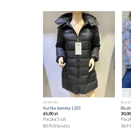
NOWOŚCI
BLUZK
Kurtka damska 1325
Bluz
65,00
zł
30,0
Paczka 5 szt
Paczk
80 PLN brutto
36.9 