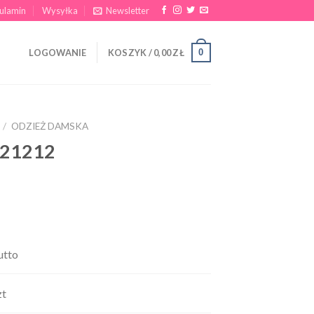
ulamin
Wysyłka
Newsletter
0
LOGOWANIE
KOSZYK /
0,00
ZŁ
/
ODZIEŻ DAMSKA
B21212
utto
zt