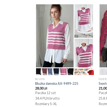
BLUZKI
ODZI
Bluzka damska AX-9499-225
Swet
28,00
zł
21,0
Paczka 12 szt
Paczk
34.4 PLN brutto
25.8 
Rozmiary S-XL
Rozm