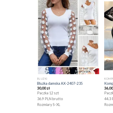
BLUZKI
KOMP
Bluzka damska AX-2407-235
Komp
30,00
zł
36,0
Paczka 12 szt
Paczk
36.9 PLN brutto
44.3 
Rozmiary S-XL
Rozm