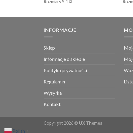
Rozmiary S-2XL
Rozm
INFORMACJE
MO
Sklep
Moj
Informacje o sklepie
Moj
Polityka prywatności
Wóz
Regulamin
List
Wysyłka
Kontakt
Copyright 2026 ©
UX Themes
Polish
▼