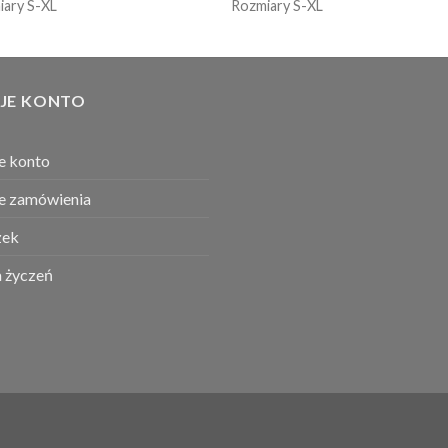
iary S-XL
Rozmiary S-XL
JE KONTO
e konto
e zamówienia
ek
a życzeń