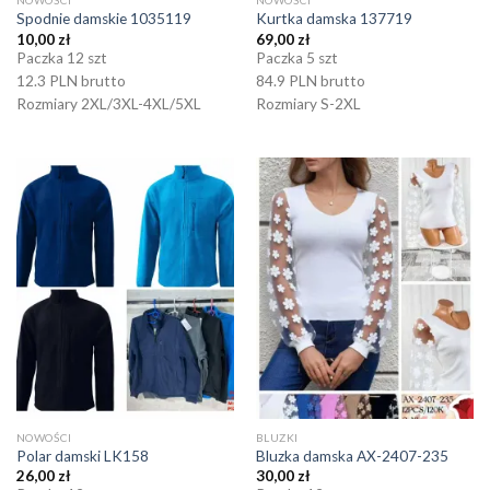
Spodnie damskie 1035119
Kurtka damska 137719
10,00
zł
69,00
zł
Paczka 12 szt
Paczka 5 szt
12.3 PLN brutto
84.9 PLN brutto
Rozmiary 2XL/3XL-4XL/5XL
Rozmiary S-2XL
NOWOŚCI
BLUZKI
Polar damski LK158
Bluzka damska AX-2407-235
26,00
zł
30,00
zł