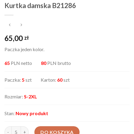
Kurtka damska B21286
65,00
zł
Paczka jeden kolor.
65
PLN netto
80
PLN brutto
Paczka:
5
szt Karton:
60
szt
Rozmiar:
S-2XL
Stan:
Nowy produkt
ilość Kurtka damska B21286
DO KOSZYKA