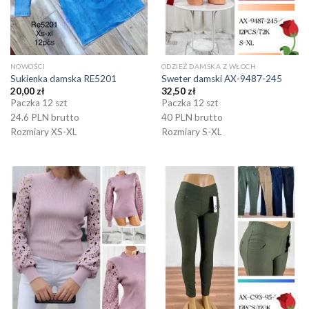
NOWOŚCI
ODZIEŻ DAMSKA Z WŁOCH
Sukienka damska RE5201
Sweter damski AX-9487-245
20,00
zł
32,50
zł
Paczka 12 szt
Paczka 12 szt
24.6 PLN brutto
40 PLN brutto
Rozmiary XS-XL
Rozmiary S-XL