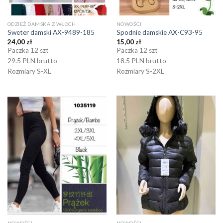
ODZIEŻ DAMSKA Z WŁOCH
NOWOŚCI
Sweter damski AX-9489-185
Spodnie damskie AX-C93-95
24,00
zł
15,00
zł
Paczka 12 szt
Paczka 12 szt
29.5 PLN brutto
18.5 PLN brutto
Rozmiary S-XL
Rozmiary S-2XL
NOWOŚCI
NOWOŚCI