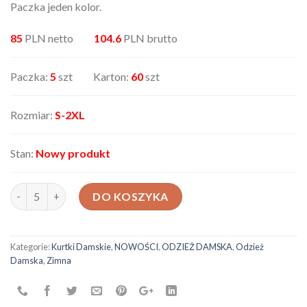
Paczka jeden kolor.
85
PLN netto
104.6
PLN brutto
Paczka:
5
szt Karton:
60
szt
Rozmiar:
S-2XL
Stan:
Nowy produkt
ilość Kurtka damska H92019
DO KOSZYKA
Kategorie:
Kurtki Damskie
,
NOWOŚCI
,
ODZIEŻ DAMSKA
,
Odzież
Damska
,
Zimna