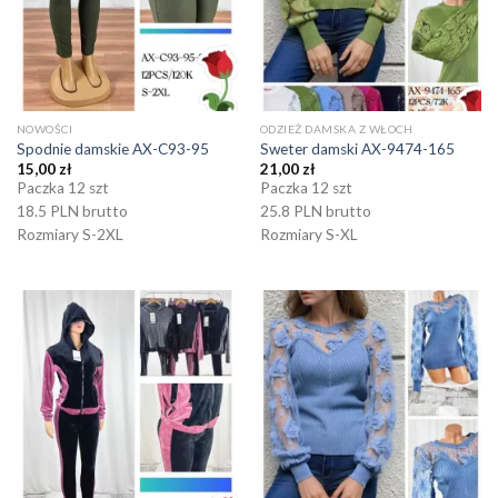
NOWOŚCI
ODZIEŻ DAMSKA Z WŁOCH
Spodnie damskie AX-C93-95
Sweter damski AX-9474-165
15,00
zł
21,00
zł
Paczka 12 szt
Paczka 12 szt
18.5 PLN brutto
25.8 PLN brutto
Rozmiary S-2XL
Rozmiary S-XL