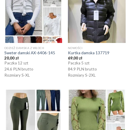
ODZIEŻ DAMSKA Z WŁOCH
NOWOŚCI
Sweter damski AX-6406-145
Kurtka damska 137719
20,00
zł
69,00
zł
Paczka 12 szt
Paczka 5 szt
24.6 PLN brutto
84.9 PLN brutto
Rozmiary S-XL
Rozmiary S-2XL