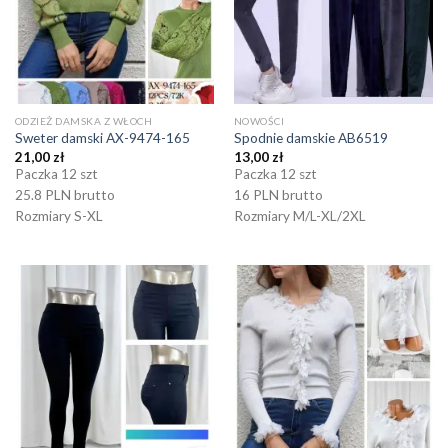
ODZIEŻ DAMSKA Z WŁOCH
NOWOŚCI
Sweter damski AX-9474-165
Spodnie damskie AB6519
21,00
zł
13,00
zł
Paczka 12 szt
Paczka 12 szt
25.8 PLN brutto
16 PLN brutto
Rozmiary S-XL
Rozmiary M/L-XL/2XL