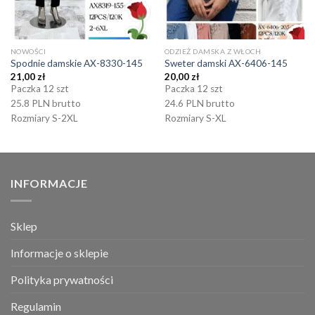
NOWOŚCI
ODZIEŻ DAMSKA Z WŁOCH
Spodnie damskie AX-8330-145
Sweter damski AX-6406-145
21,00
zł
20,00
zł
Paczka 12 szt
Paczka 12 szt
25.8 PLN brutto
24.6 PLN brutto
Rozmiary S-2XL
Rozmiary S-XL
INFORMACJE
Sklep
Informacje o sklepie
Polityka prywatności
Regulamin