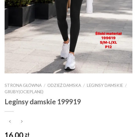
STRONA GŁÓWNA
/
ODZIEŻ DAMSKA
/
LEGINSY DAMSKIE
/
GRUBY(OCIEPLANE)
Leginsy damskie 199919
16,00
zł