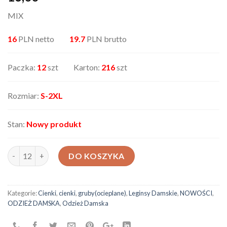
MIX
16
PLN netto
19.7
PLN brutto
Paczka:
12
szt Karton:
216
szt
Rozmiar:
S-2XL
Stan:
Nowy produkt
ilość Leginsy damskie 199919
DO KOSZYKA
Kategorie:
Cienki
,
cienki
,
gruby(ocieplane)
,
Leginsy Damskie
,
NOWOŚCI
,
ODZIEŻ DAMSKA
,
Odzież Damska