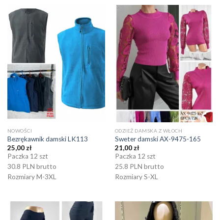
NOWOŚCI
ODZIEŻ DAMSKA Z WŁOCH
Bezrękawnik damski LK113
Sweter damski AX-9475-165
25,00
zł
21,00
zł
Paczka 12 szt
Paczka 12 szt
30.8 PLN brutto
25.8 PLN brutto
Rozmiary M-3XL
Rozmiary S-XL