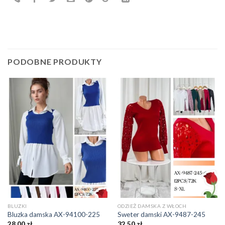
PODOBNE PRODUKTY
BLUZKI
ODZIEŻ DAMSKA Z WŁOCH
Bluzka damska AX-94100-225
Sweter damski AX-9487-245
28,00
zł
32,50
zł