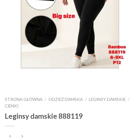
STRONA GŁÓWNA
/
ODZIEŻ DAMSKA
/
LEGINSY DAMSKIE
/
CIENKI
Leginsy damskie 888119