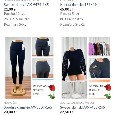
ODZIEŻ DAMSKA Z WŁOCH
NOWOŚCI
Sweter damski AX-9474-165
Kurtka damska 131619
21,00
zł
65,00
zł
Paczka 12 szt
Paczka 5 szt
25.8 PLN brutto
80 PLN brutto
Rozmiary S-XL
Rozmiary S-2XL
NOWOŚCI
ODZIEŻ DAMSKA Z WŁOCH
Spodnie damskie AX-8307-165
Sweter damski AX-9483-245
23,00
zł
32,50
zł