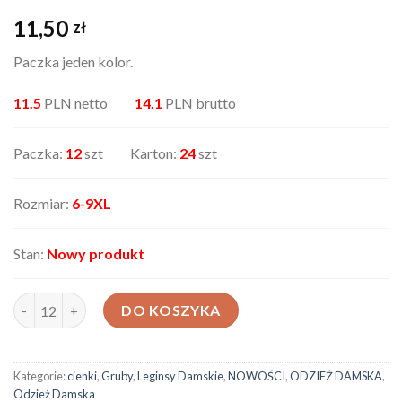
11,50
zł
Paczka jeden kolor.
11.5
PLN netto
14.1
PLN brutto
Paczka:
12
szt Karton:
24
szt
Rozmiar:
6-9XL
Stan:
Nowy produkt
ilość Leginsy damskie 888119
DO KOSZYKA
Kategorie:
cienki
,
Gruby
,
Leginsy Damskie
,
NOWOŚCI
,
ODZIEŻ DAMSKA
,
Odzież Damska