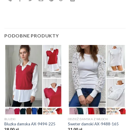
PODOBNE PRODUKTY
BLUZKI
ODZIEŻ DAMSKA Z WŁOCH
Bluzka damska AX-9494-225
Sweter damski AX-9488-165
28,00
zł
21,00
zł