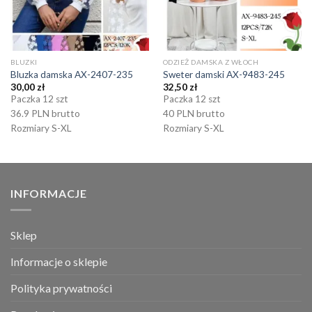
BLUZKI
ODZIEŻ DAMSKA Z WŁOCH
Bluzka damska AX-2407-235
Sweter damski AX-9483-245
30,00
zł
32,50
zł
Paczka 12 szt
Paczka 12 szt
36.9 PLN brutto
40 PLN brutto
Rozmiary S-XL
Rozmiary S-XL
INFORMACJE
Sklep
Informacje o sklepie
Polityka prywatności