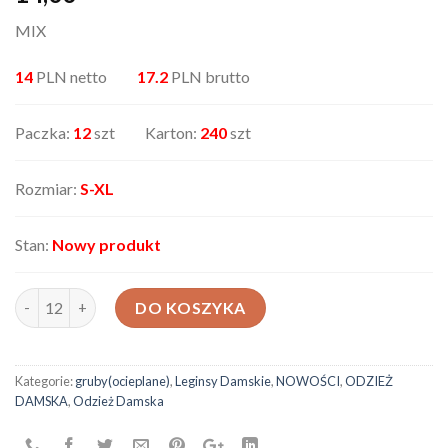
MIX
14
PLN netto
17.2
PLN brutto
Paczka:
12
szt Karton:
240
szt
Rozmiar:
S-XL
Stan:
Nowy produkt
ilość Leginsy damskie AX-29468-100
DO KOSZYKA
Kategorie:
gruby(ocieplane)
,
Leginsy Damskie
,
NOWOŚCI
,
ODZIEŻ
DAMSKA
,
Odzież Damska