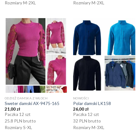
Rozmiary M-2XL
Rozmiary M-2XL
ODZIEŻ DAMSKA Z WŁOCH
NOWOŚCI
Sweter damski AX-9475-165
Polar damski LK158
21,00
zł
26,00
zł
Paczka 12 szt
Paczka 12 szt
25.8 PLN brutto
32 PLN brutto
Rozmiary S-XL
Rozmiary M-3XL