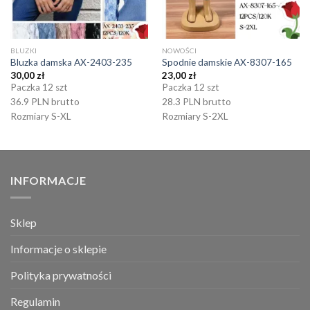
BLUZKI
NOWOŚCI
Bluzka damska AX-2403-235
Spodnie damskie AX-8307-165
30,00
zł
23,00
zł
Paczka 12 szt
Paczka 12 szt
36.9 PLN brutto
28.3 PLN brutto
Rozmiary S-XL
Rozmiary S-2XL
INFORMACJE
Sklep
Informacje o sklepie
Polityka prywatności
Regulamin