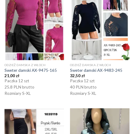
ODZIEŻ DAMSKA Z WŁOCH
ODZIEŻ DAMSKA Z WŁOCH
Sweter damski AX-9475-165
Sweter damski AX-9483-245
21,00
zł
32,50
zł
Paczka 12 szt
Paczka 12 szt
25.8 PLN brutto
40 PLN brutto
Rozmiary S-XL
Rozmiary S-XL