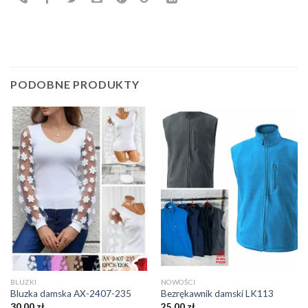
PODOBNE PRODUKTY
BLUZKI
NOWOŚCI
Bluzka damska AX-2407-235
Bezrękawnik damski LK113
30,00
zł
25,00
zł