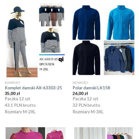
KOMPLET
NOWOŚCI
Komplet damski AX-63303-25
Polar damski LK158
35,00
zł
26,00
zł
Paczka 12 szt
Paczka 12 szt
43.1 PLN brutto
32 PLN brutto
Rozmiary M-2XL
Rozmiary M-3XL