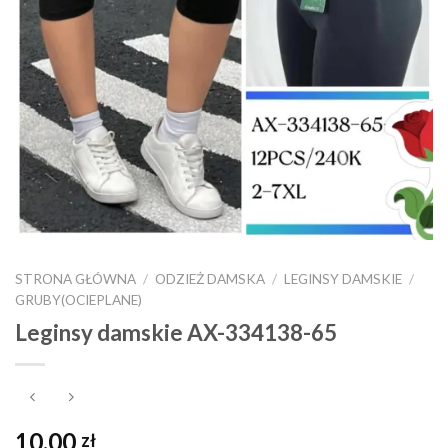
STRONA GŁÓWNA
/
ODZIEŻ DAMSKA
/
LEGINSY DAMSKIE
/
GRUBY(OCIEPLANE)
Leginsy damskie AX-334138-65
10,00
zł