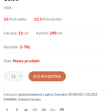
MIX
10
PLN netto
12.3
PLN brutto
Paczka:
12
szt Karton:
240
szt
Rozmiar:
2-7XL
Stan:
Nowy produkt
ilość Leginsy damskie AX-334138-65
DO KOSZYKA
Kategorie:
gruby(ocieplane)
,
Leginsy Damskie
,
NOWOŚCI
,
ODZIEŻ
DAMSKA
,
Odzież Damska