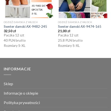
ODZIEŻ DAMSKA Z WŁOCH
ODZIEŻ DAMSKA Z WŁOCH
Sweter damski AX-9482-245
Sweter damski AX-9474-165
32,50
zł
21,00
zł
Paczka 12 szt
Paczka 12 szt
40 PLN brutto
25.8 PLN brutto
Rozmiary S-XL
Rozmiary S-XL
INFORMACJE
Sklep
Informacje o sklepie
Polityka prywatności