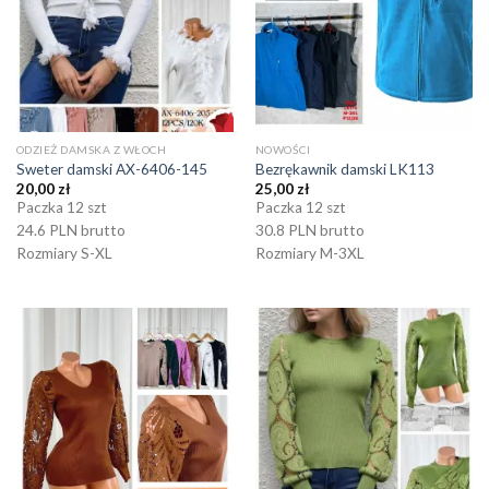
ODZIEŻ DAMSKA Z WŁOCH
NOWOŚCI
Sweter damski AX-6406-145
Bezrękawnik damski LK113
20,00
zł
25,00
zł
Paczka 12 szt
Paczka 12 szt
24.6 PLN brutto
30.8 PLN brutto
Rozmiary S-XL
Rozmiary M-3XL