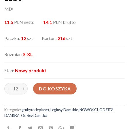
MIX
11.5
PLN netto
14.1
PLN brutto
Paczka:
12
szt Karton:
216
szt
Rozmiar:
S-XL
Stan:
Nowy produkt
ilość Leginsy damskie AX-33530-80
DO KOSZYKA
Kategorie:
gruby(ocieplane)
,
Leginsy Damskie
,
NOWOŚCI
,
ODZIEŻ
DAMSKA
,
Odzież Damska