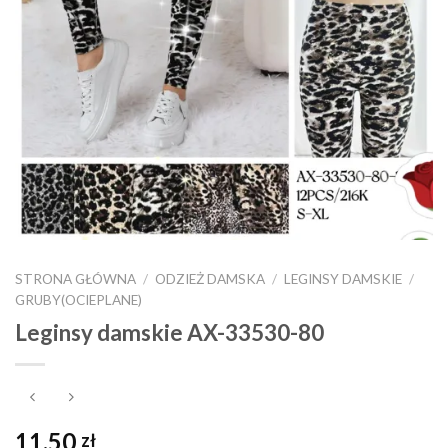
STRONA GŁÓWNA
/
ODZIEŻ DAMSKA
/
LEGINSY DAMSKIE
/
GRUBY(OCIEPLANE)
Leginsy damskie AX-33530-80
11,50
zł