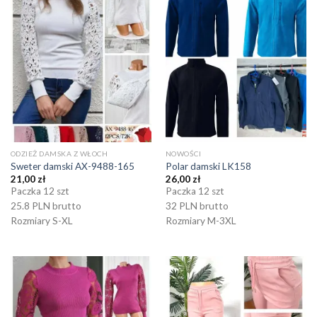
ODZIEŻ DAMSKA Z WŁOCH
NOWOŚCI
Sweter damski AX-9488-165
Polar damski LK158
21,00
zł
26,00
zł
Paczka 12 szt
Paczka 12 szt
25.8 PLN brutto
32 PLN brutto
Rozmiary S-XL
Rozmiary M-3XL