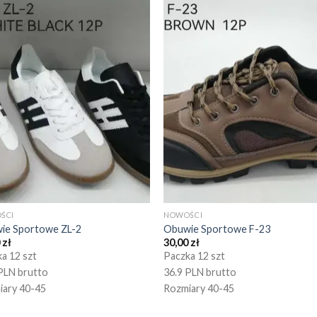
ŚCI
NOWOŚCI
ie Sportowe ZL-2
Obuwie Sportowe F-23
0
zł
30,00
zł
a 12 szt
Paczka 12 szt
PLN brutto
36.9 PLN brutto
iary 40-45
Rozmiary 40-45