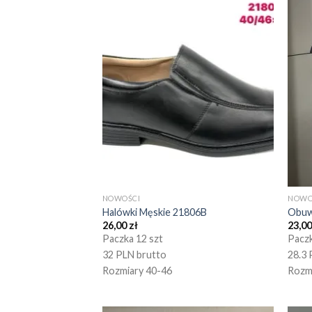
NOWOŚCI
NOWO
Halówki Męskie 21806B
Obuw
26,00
zł
23,0
Paczka 12 szt
Paczk
32 PLN brutto
28.3 
Rozmiary 40-46
Rozm