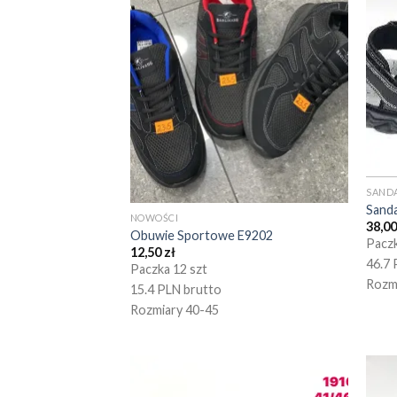
SANDA
Sand
NOWOŚCI
38,0
Obuwie Sportowe E9202
Paczk
12,50
zł
46.7 
Paczka 12 szt
Rozm
15.4 PLN brutto
Rozmiary 40-45