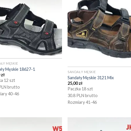
ŁY MĘSKIE
ały Męskie 18627-1
SANDAŁY MĘSKIE
0
zł
Sandały Męskie 3121 Mix
a 12 szt
25,00
zł
PLN brutto
Paczka 18 szt
iary 40-46
30.8 PLN brutto
Rozmiary 41-46