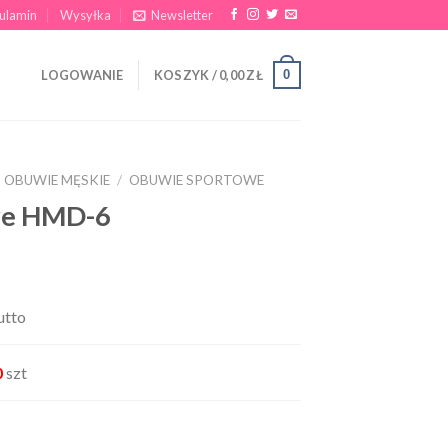
ulamin
Wysyłka
Newsletter
0
LOGOWANIE
KOSZYK /
0,00
ZŁ
OBUWIE MĘSKIE
/
OBUWIE SPORTOWE
we HMD-6
utto
0
szt