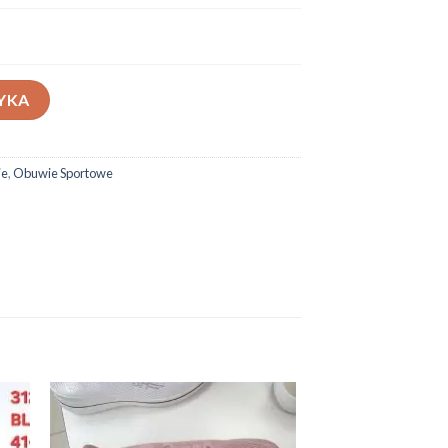
YKA
ie
,
Obuwie Sportowe