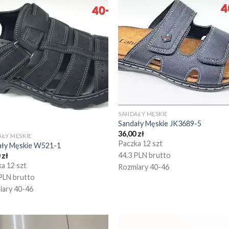
SANDAŁY MĘSKIE
Sandały Męskie JK3689-5
36,00
zł
ŁY MĘSKIE
Paczka 12 szt
ały Męskie W521-1
44.3 PLN brutto
0
zł
a 12 szt
Rozmiary 40-46
PLN brutto
iary 40-46