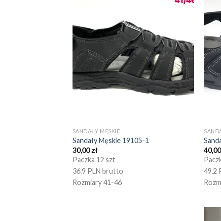
SANDAŁY MĘSKIE
SANDA
Sandały Męskie 19105-1
Sand
30,00
zł
40,0
Paczka 12 szt
Paczk
36.9 PLN brutto
49.2 
Rozmiary 41-46
Rozm