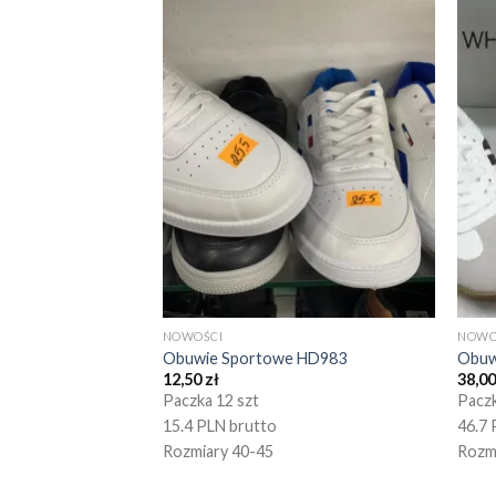
NOWOŚCI
NOWO
Obuwie Sportowe HD983
Obuw
12,50
zł
38,0
Paczka 12 szt
Paczk
15.4 PLN brutto
46.7 
Rozmiary 40-45
Rozm