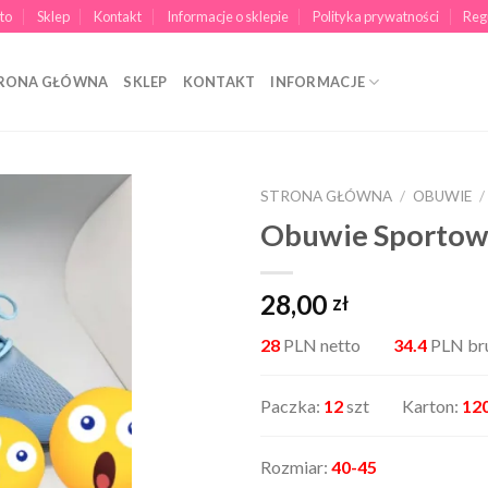
to
Sklep
Kontakt
Informacje o sklepie
Polityka prywatności
Reg
RONA GŁÓWNA
SKLEP
KONTAKT
INFORMACJE
STRONA GŁÓWNA
/
OBUWIE
/
Obuwie Sporto
28,00
zł
28
PLN netto
34.4
PLN br
Paczka:
12
szt Karton:
12
Rozmiar:
40-45