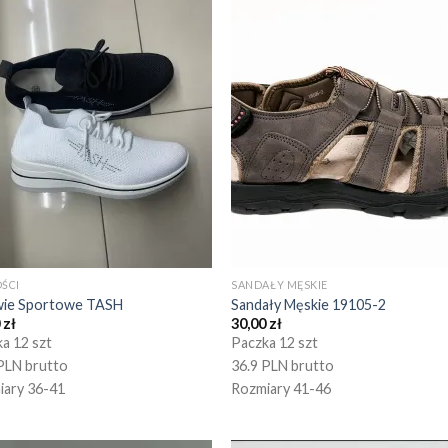
ŚCI
SANDAŁY MĘSKIE
ie Sportowe TASH
Sandały Męskie 19105-2
0
zł
30,00
zł
a 12 szt
Paczka 12 szt
PLN brutto
36.9 PLN brutto
iary 36-41
Rozmiary 41-46