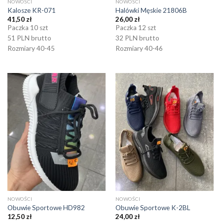
NOWOŚCI
NOWOŚCI
Kalosze KR-071
Halówki Męskie 21806B
41,50
zł
26,00
zł
Paczka 10 szt
Paczka 12 szt
51 PLN brutto
32 PLN brutto
Rozmiary 40-45
Rozmiary 40-46
NOWOŚCI
NOWOŚCI
Obuwie Sportowe HD982
Obuwie Sportowe K-2BL
12,50
zł
24,00
zł