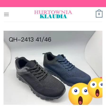
Skip
to
0
content