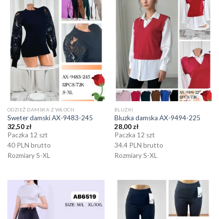
ODZIEŻ DAMSKA Z WŁOCH
BLUZKI
Sweter damski AX-9483-245
Bluzka damska AX-9494-225
32,50
zł
28,00
zł
Paczka 12 szt
Paczka 12 szt
40 PLN brutto
34.4 PLN brutto
Rozmiary S-XL
Rozmiary S-XL