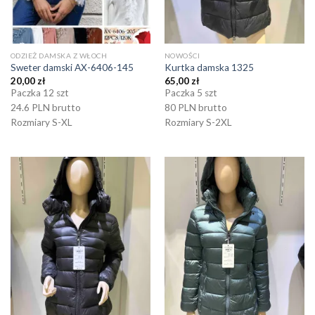
ODZIEŻ DAMSKA Z WŁOCH
NOWOŚCI
Sweter damski AX-6406-145
Kurtka damska 1325
20,00
zł
65,00
zł
Paczka 12 szt
Paczka 5 szt
24.6 PLN brutto
80 PLN brutto
Rozmiary S-XL
Rozmiary S-2XL