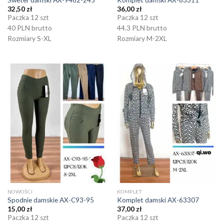
Sweter damski AX-9482-245
Komplet damski AX-63311
32,50
zł
36,00
zł
Paczka 12 szt
Paczka 12 szt
40 PLN brutto
44.3 PLN brutto
Rozmiary S-XL
Rozmiary M-2XL
NOWOŚCI
KOMPLET
Spodnie damskie AX-C93-95
Komplet damski AX-63307
15,00
zł
37,00
zł
Paczka 12 szt
Paczka 12 szt