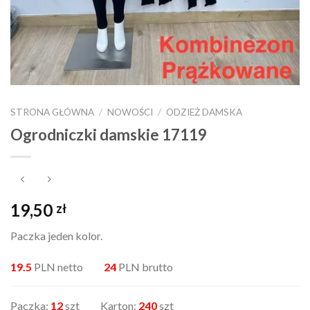
STRONA GŁÓWNA
/
NOWOŚCI
/
ODZIEŻ DAMSKA
Ogrodniczki damskie 17119
19,50
zł
Paczka jeden kolor.
19.5
PLN netto
24
PLN brutto
Paczka:
12
szt Karton:
240
szt