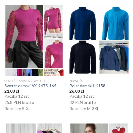
ODZIEŻ DAMSKA Z WŁOCH
NOWOŚCI
Sweter damski AX-9475-165
Polar damski LK158
21,00
zł
26,00
zł
Paczka 12 szt
Paczka 12 szt
25.8 PLN brutto
32 PLN brutto
Rozmiary S-XL
Rozmiary M-3XL