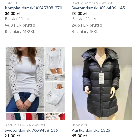
KOMPLET
ODZIEŻ DAMSKA Z WŁOCH
Komplet damski AX45308-270
Sweter damski AX-6406-145
36,00
zł
20,00
zł
Paczka 12 szt
Paczka 12 szt
44.3 PLN brutto
24.6 PLN brutto
Rozmiary M-2XL
Rozmiary S-XL
ODZIEŻ DAMSKA Z WŁOCH
NOWOŚCI
Sweter damski AX-9488-165
Kurtka damska 1325
21,00
zł
65,00
zł