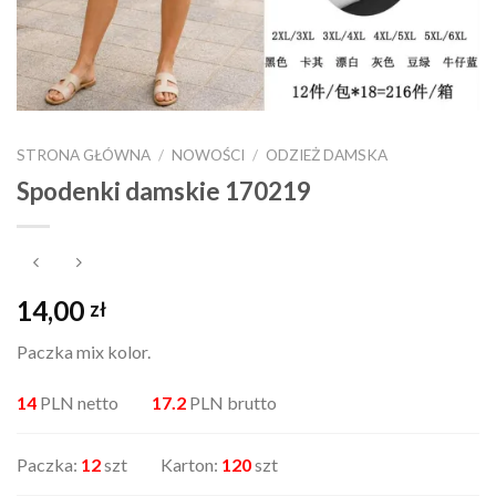
STRONA GŁÓWNA
/
NOWOŚCI
/
ODZIEŻ DAMSKA
Spodenki damskie 170219
14,00
zł
Paczka mix kolor.
14
PLN netto
17.2
PLN brutto
Paczka:
12
szt Karton:
120
szt