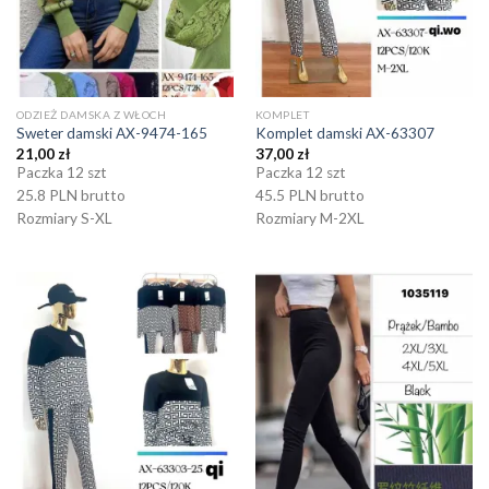
ODZIEŻ DAMSKA Z WŁOCH
KOMPLET
Sweter damski AX-9474-165
Komplet damski AX-63307
21,00
zł
37,00
zł
Paczka 12 szt
Paczka 12 szt
25.8 PLN brutto
45.5 PLN brutto
Rozmiary S-XL
Rozmiary M-2XL