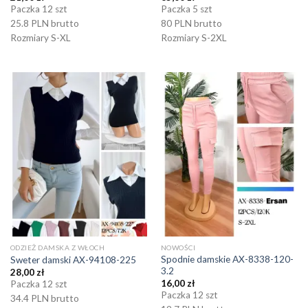
Paczka 12 szt
Paczka 5 szt
25.8 PLN brutto
80 PLN brutto
Rozmiary S-XL
Rozmiary S-2XL
ODZIEŻ DAMSKA Z WŁOCH
NOWOŚCI
Spodnie damskie AX-8338-120-
Sweter damski AX-94108-225
3.2
28,00
zł
16,00
zł
Paczka 12 szt
Paczka 12 szt
34.4 PLN brutto