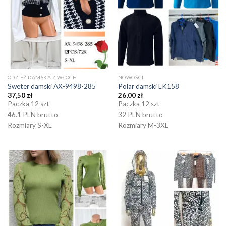
ODZIEŻ DAMSKA Z WŁOCH
NOWOŚCI
Sweter damski AX-9498-285
Polar damski LK158
37,50
zł
26,00
zł
Paczka 12 szt
Paczka 12 szt
46.1 PLN brutto
32 PLN brutto
Rozmiary S-XL
Rozmiary M-3XL