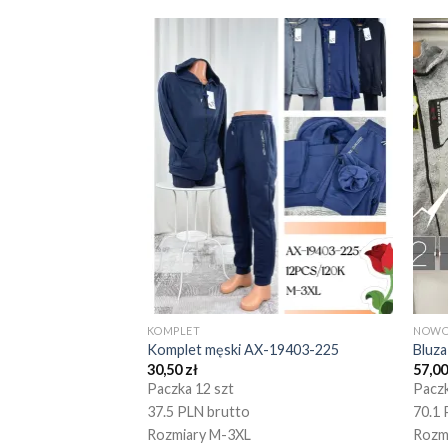
KOMPLET
NOWO
Komplet męski AX-19403-225
Bluz
30,50
zł
57,0
Paczka 12 szt
Paczk
37.5 PLN brutto
70.1 
Rozmiary M-3XL
Rozm