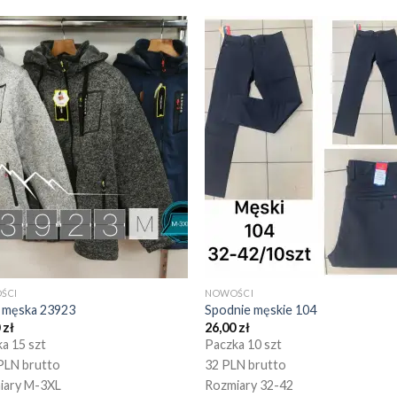
ŚCI
NOWOŚCI
a męska 23923
Spodnie męskie 104
0
zł
26,00
zł
a 15 szt
Paczka 10 szt
PLN brutto
32 PLN brutto
iary M-3XL
Rozmiary 32-42