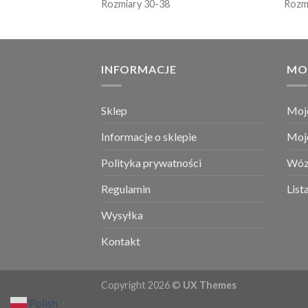
Rozmiary 30-38
Rozm
INFORMACJE
MO
Sklep
Moj
Informacje o sklepie
Moj
Polityka prywatności
Wóz
Regulamin
List
Wysyłka
Kontakt
Copyright 2026 ©
UX Themes
Polish
▼