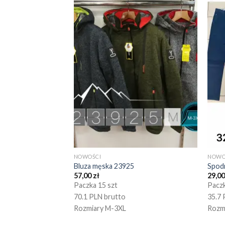
NOWOŚCI
NOWO
Bluza męska 23925
Spod
57,00
zł
29,0
Paczka 15 szt
Paczk
70.1 PLN brutto
35.7 
Rozmiary M-3XL
Rozm