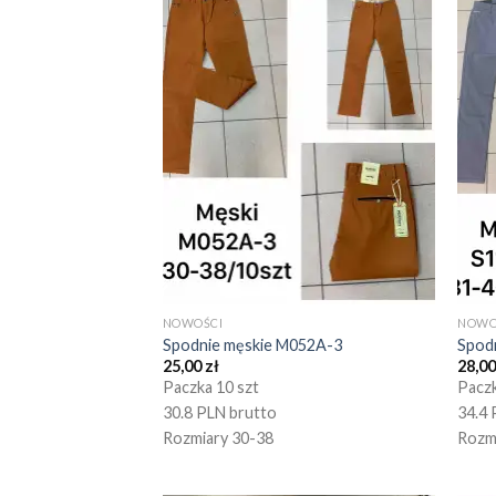
NOWOŚCI
NOWO
Spodnie męskie M052A-3
Spod
25,00
zł
28,0
Paczka 10 szt
Paczk
30.8 PLN brutto
34.4 
Rozmiary 30-38
Rozm