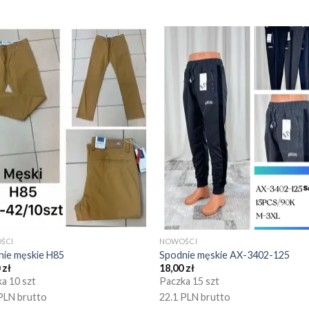
ŚCI
NOWOŚCI
nie męskie H85
Spodnie męskie AX-3402-125
0
zł
18,00
zł
a 10 szt
Paczka 15 szt
PLN brutto
22.1 PLN brutto