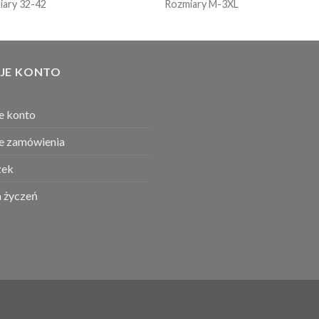
iary 32-42
Rozmiary M-3XL
JE KONTO
e konto
e zamówienia
ek
a życzeń