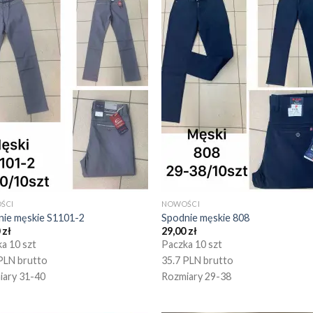
ŚCI
NOWOŚCI
nie męskie S1101-2
Spodnie męskie 808
0
zł
29,00
zł
a 10 szt
Paczka 10 szt
PLN brutto
35.7 PLN brutto
iary 31-40
Rozmiary 29-38