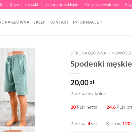
to
Sklep
Kontakt
Informacje o sklepie
Polityka prywatności
Reg
RONA GŁÓWNA
SKLEP
KONTAKT
INFORMACJE
STRONA GŁÓWNA
/
NOWOŚCI
Spodenki męski
20,00
zł
Paczka mix kolor.
20
PLN netto
24.6
PLN br
Paczka:
4
szt Karton:
120