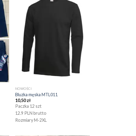
NOWOŚCI
Bluzka męska MTL011
10,50
zł
Paczka 12 szt
12.9 PLN brutto
Rozmiary M-2XL