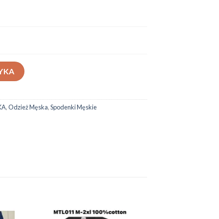
6-145
YKA
KA
,
Odzież Męska
,
Spodenki Męskie