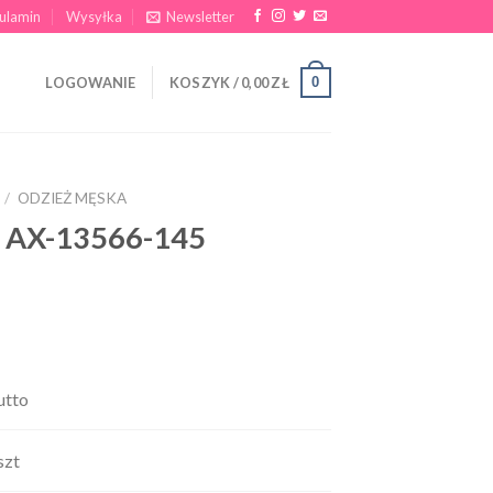
ulamin
Wysyłka
Newsletter
0
LOGOWANIE
KOSZYK /
0,00
ZŁ
/
ODZIEŻ MĘSKA
e AX-13566-145
utto
szt