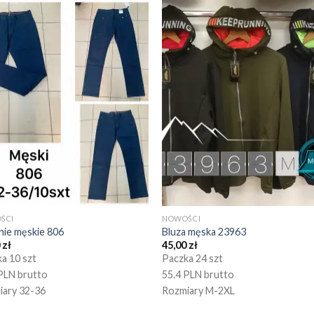
ŚCI
NOWOŚCI
nie męskie 806
Bluza męska 23963
0
zł
45,00
zł
a 10 szt
Paczka 24 szt
PLN brutto
55.4 PLN brutto
iary 32-36
Rozmiary M-2XL