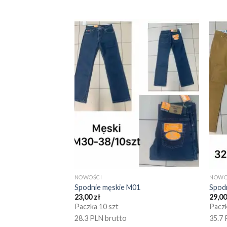
NOWOŚCI
NOWO
Spodnie męskie M01
Spod
23,00
zł
29,0
Paczka 10 szt
Paczk
28.3 PLN brutto
35.7 