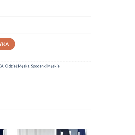
YKA
KA
,
Odzież Męska
,
Spodenki Męskie