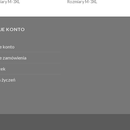
iary M-3XL
Rozmiary M-3XL
JE KONTO
e konto
e zamówienia
ek
a życzeń