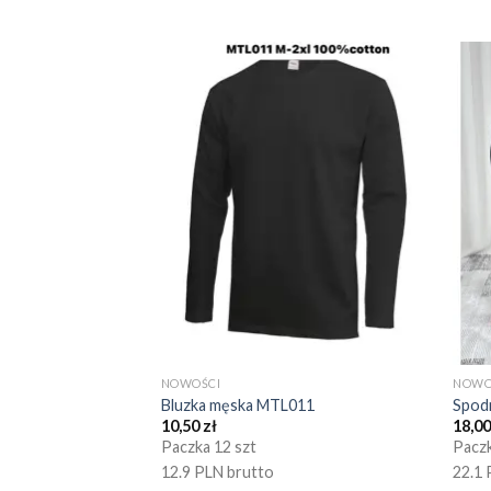
NOWOŚCI
NOWO
Bluzka męska MTL011
Spod
10,50
zł
18,0
Paczka 12 szt
Paczk
12.9 PLN brutto
22.1 