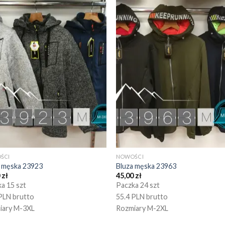
ŚCI
NOWOŚCI
a męska 23923
Bluza męska 23963
0
zł
45,00
zł
a 15 szt
Paczka 24 szt
PLN brutto
55.4 PLN brutto
iary M-3XL
Rozmiary M-2XL