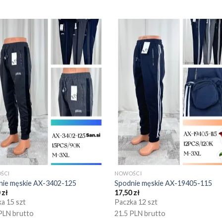
ŚCI
NOWOŚCI
nie męskie AX-3402-125
Spodnie męskie AX-19405-115
0
zł
17,50
zł
a 15 szt
Paczka 12 szt
PLN brutto
21.5 PLN brutto