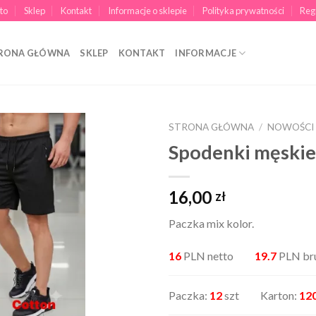
to
Sklep
Kontakt
Informacje o sklepie
Polityka prywatności
Reg
RONA GŁÓWNA
SKLEP
KONTAKT
INFORMACJE
STRONA GŁÓWNA
/
NOWOŚCI
Spodenki męskie
16,00
zł
Paczka mix kolor.
16
PLN netto
19.7
PLN br
Paczka:
12
szt Karton:
12