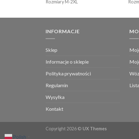
Rozmiary M-2XL
Rozm
INFORMACJE
MO
Sklep
Moj
Informacje o sklepie
Moj
Polityka prywatności
Wóz
Regulamin
List
Wysyłka
Kontakt
Copyright 2026 ©
UX Themes
Polish
▼