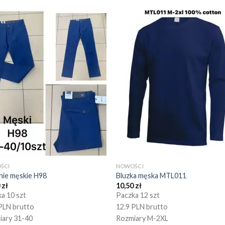
ŚCI
NOWOŚCI
nie męskie H98
Bluzka męska MTL011
0
zł
10,50
zł
a 10 szt
Paczka 12 szt
PLN brutto
12.9 PLN brutto
iary 31-40
Rozmiary M-2XL