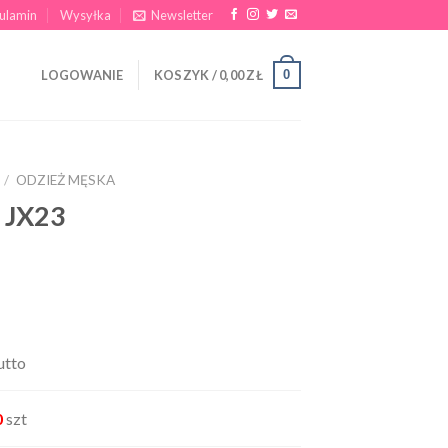
ulamin
Wysyłka
Newsletter
0
LOGOWANIE
KOSZYK /
0,00
ZŁ
/
ODZIEŻ MĘSKA
 JX23
utto
0
szt