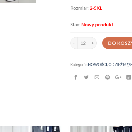
Rozmiar:
2-5XL
Stan:
Nowy produkt
ilość Spodenki męskie JX23
DO KOSZ
Kategorie:
NOWOŚCI
,
ODZIEŻ MĘS