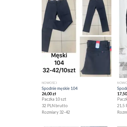
NOWOŚCI
NOWO
Spodnie męskie 104
Spod
26,00
zł
17,5
Paczka 10 szt
Paczk
32 PLN brutto
21.5 
Rozmiary 32-42
Rozm