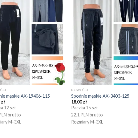
ŚCI
NOWOŚCI
nie męskie AX-19406-115
Spodnie męskie AX-3403-125
0
zł
18,00
zł
a 12 szt
Paczka 15 szt
PLN brutto
22.1 PLN brutto
iary M-3XL
Rozmiary M-3XL