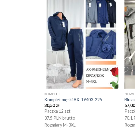
KOMPLET
NOWO
Komplet męski AX-19403-225
Bluz
30,50
zł
57,0
Paczka 12 szt
Paczk
37.5 PLN brutto
70.1 
Rozmiary M-3XL
Rozm