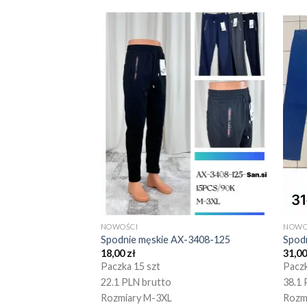
NOWOŚCI
NOWO
Spodnie męskie AX-3408-125
Spod
18,00
zł
31,0
Paczka 15 szt
Paczk
22.1 PLN brutto
38.1 
Rozmiary M-3XL
Rozm