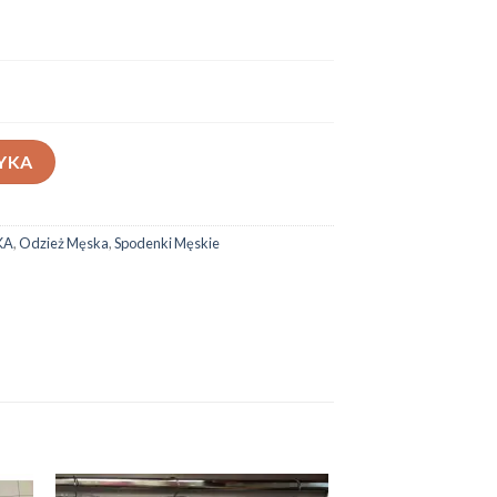
YKA
KA
,
Odzież Męska
,
Spodenki Męskie