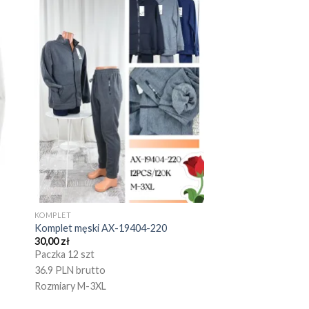
KOMPLET
Komplet męski AX-19404-220
30,00
zł
Paczka 12 szt
36.9 PLN brutto
Rozmiary M-3XL