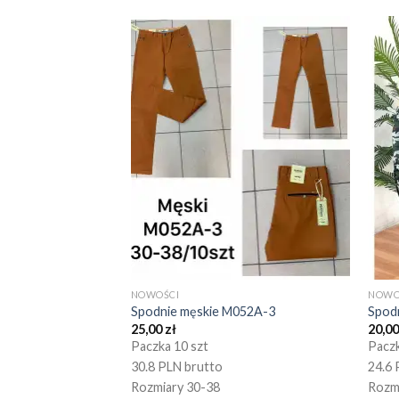
NOWOŚCI
NOWO
Spodnie męskie M052A-3
Spod
25,00
zł
20,0
Paczka 10 szt
Paczk
30.8 PLN brutto
24.6 
Rozmiary 30-38
Rozm