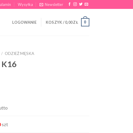
ulamin
Wysyłka
Newsletter
0
LOGOWANIE
KOSZYK /
0,00
ZŁ
/
ODZIEŻ MĘSKA
e K16
utto
0
szt