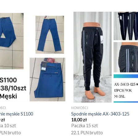
ŚCI
NOWOŚCI
nie męskie S1100
Spodnie męskie AX-3403-125
0
zł
18,00
zł
a 10 szt
Paczka 15 szt
PLN brutto
22.1 PLN brutto