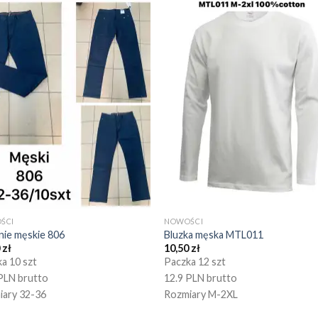
ŚCI
NOWOŚCI
nie męskie 806
Bluzka męska MTL011
0
zł
10,50
zł
a 10 szt
Paczka 12 szt
PLN brutto
12.9 PLN brutto
iary 32-36
Rozmiary M-2XL