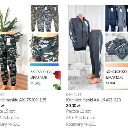
ŚCI
KOMPLET
nie męskie AX-75309-135
Komplet męski AX-19402-220
0
zł
30,00
zł
a 15 szt
Paczka 12 szt
PLN brutto
36.9 PLN brutto
iary M-3XL
Rozmiary M-3XL