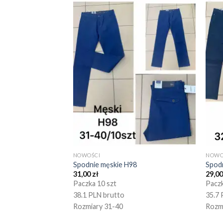
NOWOŚCI
NOWO
Spodnie męskie H98
Spod
31,00
zł
29,0
Paczka 10 szt
Paczk
38.1 PLN brutto
35.7 
Rozmiary 31-40
Rozm