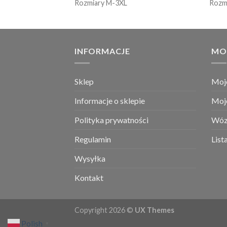
Rozmiary M-3XL
Rozm
INFORMACJE
MO
Sklep
Moj
Informacje o sklepie
Moj
Polityka prywatności
Wóz
Regulamin
List
Wysyłka
Kontakt
Copyright 2026 ©
UX Themes
Polish
▼