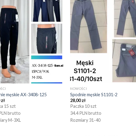
ŚCI
NOWOŚCI
nie męskie AX-3408-125
Spodnie męskie S1101-2
0
zł
28,00
zł
a 15 szt
Paczka 10 szt
PLN brutto
34.4 PLN brutto
iary M-3XL
Rozmiary 31-40