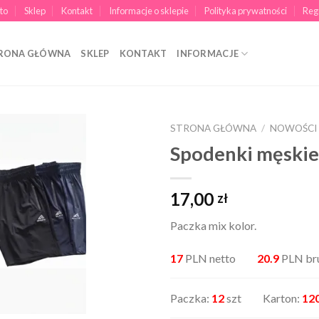
to
Sklep
Kontakt
Informacje o sklepie
Polityka prywatności
Reg
RONA GŁÓWNA
SKLEP
KONTAKT
INFORMACJE
STRONA GŁÓWNA
/
NOWOŚCI
Spodenki męski
17,00
zł
Paczka mix kolor.
17
PLN netto
20.9
PLN br
Paczka:
12
szt Karton:
12