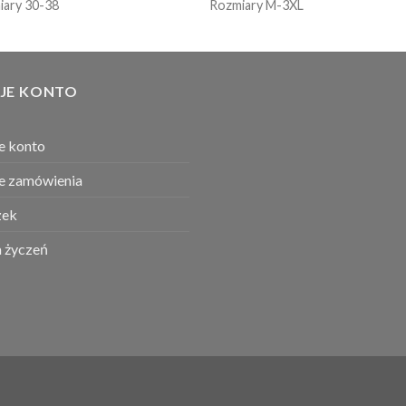
iary 30-38
Rozmiary M-3XL
JE KONTO
e konto
e zamówienia
ek
a życzeń