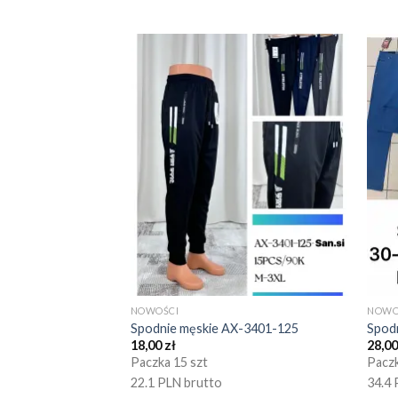
NOWOŚCI
NOWO
Spodnie męskie AX-3401-125
Spod
18,00
zł
28,0
Paczka 15 szt
Paczk
22.1 PLN brutto
34.4 