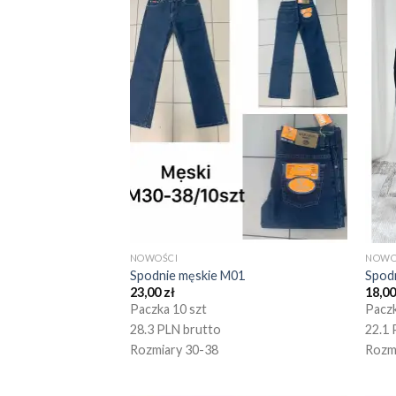
NOWOŚCI
NOWO
Spodnie męskie M01
Spod
23,00
zł
18,0
Paczka 10 szt
Paczk
28.3 PLN brutto
22.1 
Rozmiary 30-38
Rozm