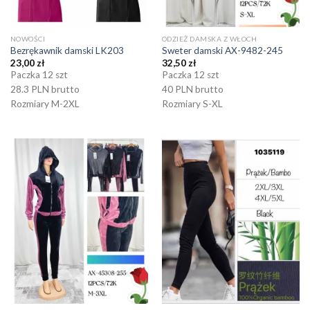
NOWOŚCI
ODZIEŻ DAMSKA Z WŁOCH
Bezrękawnik damski LK203
Sweter damski AX-9482-245
23,00
zł
32,50
zł
Paczka 12 szt
Paczka 12 szt
28.3 PLN brutto
40 PLN brutto
Rozmiary M-2XL
Rozmiary S-XL