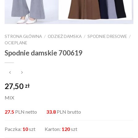
STRONA GŁÓWNA
/
ODZIEŻ DAMSKA
/
SPODNIE DRESOWE
/
OCIEPLANE
Spodnie damskie 700619
27,50
zł
MIX
27.5
PLN netto
33.8
PLN brutto
Paczka:
10
szt Karton:
120
szt