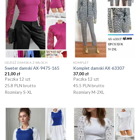
ODZIEŻ DAMSKA Z WŁOCH
KOMPLET
Sweter damski AX-9475-165
Komplet damski AX-63307
21,00
zł
37,00
zł
Paczka 12 szt
Paczka 12 szt
25.8 PLN brutto
45.5 PLN brutto
Rozmiary S-XL
Rozmiary M-2XL