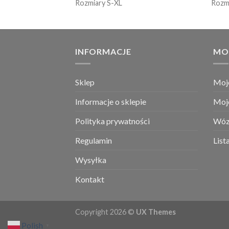
Rozmiary S-XL
Rozm
INFORMACJE
MO
Sklep
Moj
Informacje o sklepie
Moj
Polityka prywatności
Wóz
Regulamin
List
Wysyłka
Kontakt
Copyright 2026 ©
UX Themes
Polish
▼