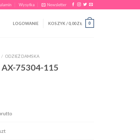
ulamin
Wysyłka
Newsletter
0
LOGOWANIE
KOSZYK /
0,00
ZŁ
/
ODZIEŻ DAMSKA
e AX-75304-115
rutto
szt