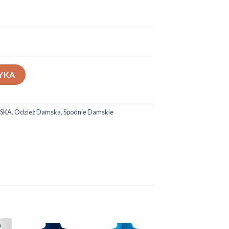
4-115
YKA
SKA
,
Odzież Damska
,
Spodnie Damskie