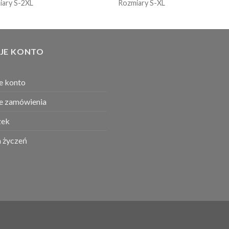
iary S-2XL
Rozmiary S-XL
JE KONTO
e konto
e zamówienia
ek
a życzeń