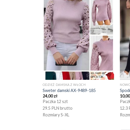
ODZIEŻ DAMSKA Z WŁOCH
NOWO
Sweter damski AX-9489-185
Spod
24,00
zł
10,0
Paczka 12 szt
Paczk
29.5 PLN brutto
12.3 
Rozmiary S-XL
Rozm