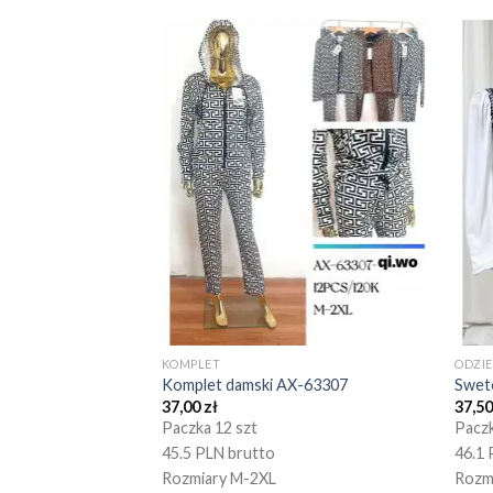
KOMPLET
ODZI
Komplet damski AX-63307
Swet
37,00
zł
37,5
Paczka 12 szt
Paczk
45.5 PLN brutto
46.1 
Rozmiary M-2XL
Rozm