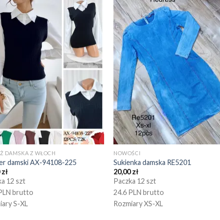
EŻ DAMSKA Z WŁOCH
NOWOŚCI
er damski AX-94108-225
Sukienka damska RE5201
0
zł
20,00
zł
a 12 szt
Paczka 12 szt
PLN brutto
24.6 PLN brutto
iary S-XL
Rozmiary XS-XL