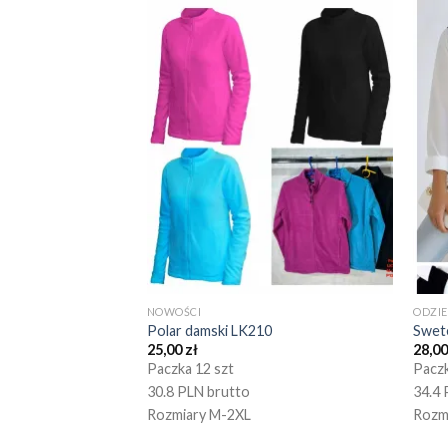
NOWOŚCI
ODZI
Polar damski LK210
Swet
25,00
zł
28,0
Paczka 12 szt
Paczk
30.8 PLN brutto
34.4 
Rozmiary M-2XL
Rozm