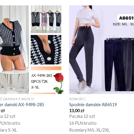
EŻ DAMSKA Z WŁOCH
NOWOŚCI
er damski AX-9498-285
Spodnie damskie AB6519
0
zł
13,00
zł
a 12 szt
Paczka 12 szt
PLN brutto
16 PLN brutto
iary S-XL
Rozmiary M/L-XL/2XL