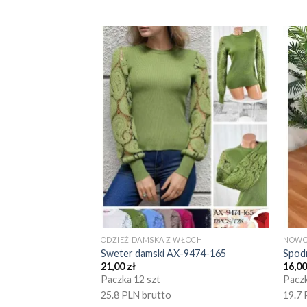
ODZIEŻ DAMSKA Z WŁOCH
NOWO
Sweter damski AX-9474-165
Spod
21,00
zł
16,0
Paczka 12 szt
Paczk
25.8 PLN brutto
19.7 