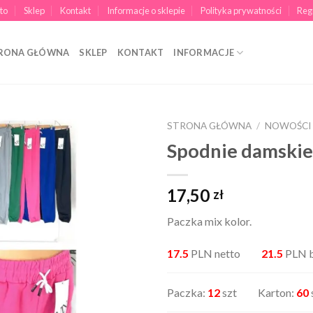
to
Sklep
Kontakt
Informacje o sklepie
Polityka prywatności
Reg
RONA GŁÓWNA
SKLEP
KONTAKT
INFORMACJE
STRONA GŁÓWNA
/
NOWOŚCI
Spodnie damski
17,50
zł
Paczka mix kolor.
17.5
PLN netto
21.5
PLN b
Paczka:
12
szt Karton:
60