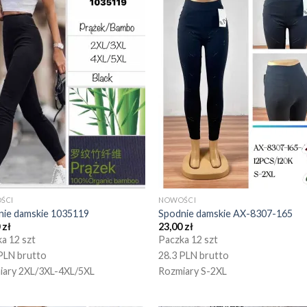
ŚCI
NOWOŚCI
nie damskie 1035119
Spodnie damskie AX-8307-165
0
zł
23,00
zł
a 12 szt
Paczka 12 szt
PLN brutto
28.3 PLN brutto
iary 2XL/3XL-4XL/5XL
Rozmiary S-2XL