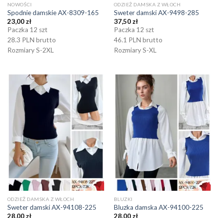
NOWOŚCI
ODZIEŻ DAMSKA Z WŁOCH
Spodnie damskie AX-8309-165
Sweter damski AX-9498-285
23,00
zł
37,50
zł
Paczka 12 szt
Paczka 12 szt
28.3 PLN brutto
46.1 PLN brutto
Rozmiary S-2XL
Rozmiary S-XL
ODZIEŻ DAMSKA Z WŁOCH
BLUZKI
Sweter damski AX-94108-225
Bluzka damska AX-94100-225
28,00
zł
28,00
zł