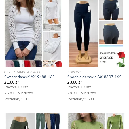
ODZIEŻ DAMSKA Z WŁOCH
NOWOŚCI
Sweter damski AX-9488-165
Spodnie damskie AX-8307-165
21,00
zł
23,00
zł
Paczka 12 szt
Paczka 12 szt
25.8 PLN brutto
28.3 PLN brutto
Rozmiary S-XL
Rozmiary S-2XL