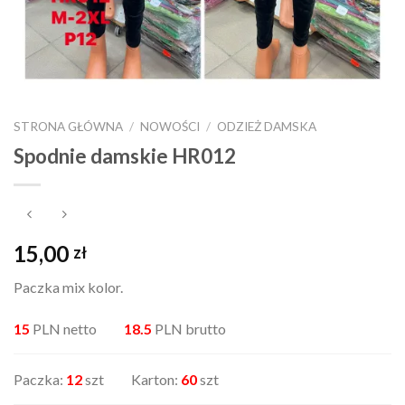
STRONA GŁÓWNA
/
NOWOŚCI
/
ODZIEŻ DAMSKA
Spodnie damskie HR012
15,00
zł
Paczka mix kolor.
15
PLN netto
18.5
PLN brutto
Paczka:
12
szt Karton:
60
szt