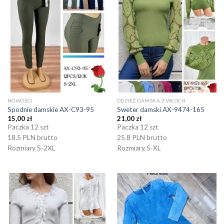
NOWOŚCI
ODZIEŻ DAMSKA Z WŁOCH
Spodnie damskie AX-C93-95
Sweter damski AX-9474-165
15,00
zł
21,00
zł
Paczka 12 szt
Paczka 12 szt
18.5 PLN brutto
25.8 PLN brutto
Rozmiary S-2XL
Rozmiary S-XL