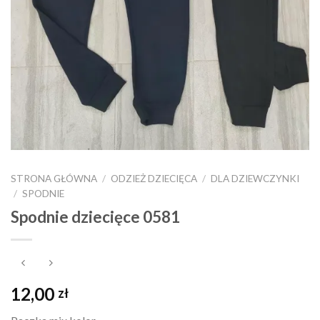
STRONA GŁÓWNA
/
ODZIEŻ DZIECIĘCA
/
DLA DZIEWCZYNKI
/
SPODNIE
Spodnie dziecięce 0581
12,00
zł