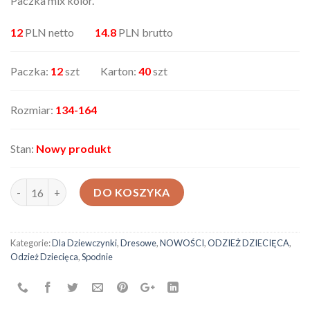
Paczka mix kolor.
12
PLN netto
14.8
PLN brutto
Paczka:
12
szt Karton:
40
szt
Rozmiar:
134-164
Stan:
Nowy produkt
ilość Spodnie dziecięce 0581
DO KOSZYKA
Kategorie:
Dla Dziewczynki
,
Dresowe
,
NOWOŚCI
,
ODZIEŻ DZIECIĘCA
,
Odzież Dziecięca
,
Spodnie