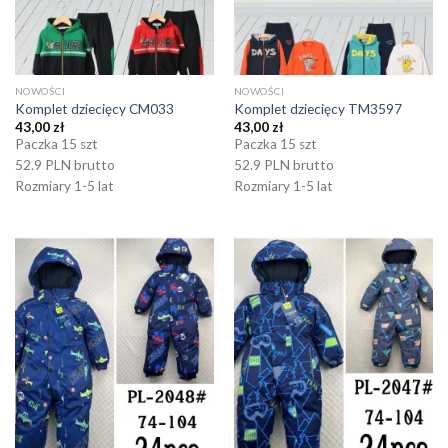
NOWOŚCI
NOWOŚCI
Komplet dziecięcy CM033
Komplet dziecięcy TM3597
43,00
zł
43,00
zł
Paczka 15 szt
Paczka 15 szt
52.9 PLN brutto
52.9 PLN brutto
Rozmiary 1-5 lat
Rozmiary 1-5 lat