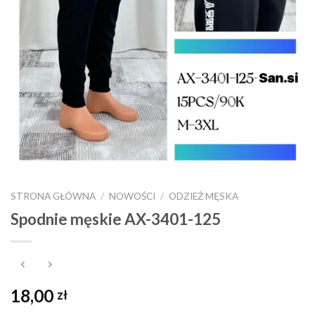
STRONA GŁÓWNA
/
NOWOŚCI
/
ODZIEŻ MĘSKA
Spodnie męskie AX-3401-125
18,00
zł