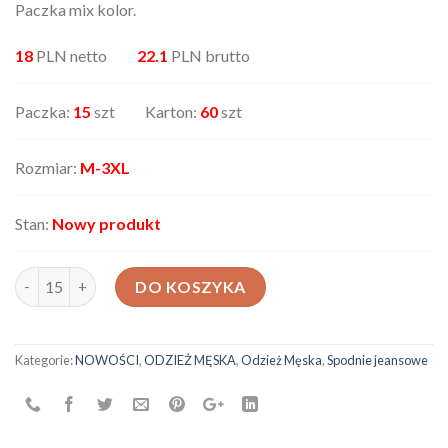
Paczka mix kolor.
18
PLN netto
22.1
PLN brutto
Paczka:
15
szt Karton:
60
szt
Rozmiar:
M-3XL
Stan:
Nowy produkt
ilość Spodnie męskie AX-3401-125
DO KOSZYKA
Kategorie:
NOWOŚCI
,
ODZIEŻ MĘSKA
,
Odzież Męska
,
Spodnie jeansowe