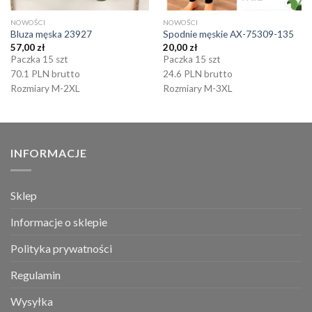
NOWOŚCI
NOWOŚCI
Bluza męska 23927
Spodnie męskie AX-75309-135
57,00
zł
20,00
zł
Paczka 15 szt
Paczka 15 szt
70.1 PLN brutto
24.6 PLN brutto
Rozmiary M-2XL
Rozmiary M-3XL
INFORMACJE
Sklep
Informacje o sklepie
Polityka prywatności
Regulamin
Wysyłka