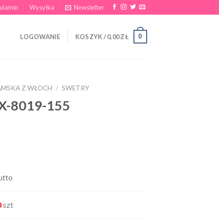
ulamin
Wysyłka
Newsletter
0
LOGOWANIE
KOSZYK /
0,00
ZŁ
AMSKA Z WŁOCH
/
SWETRY
AX-8019-155
utto
0
szt