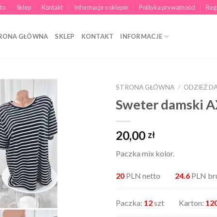
to
Sklep
Kontakt
Informacje o sklepie
Polityka prywatności
Reg
RONA GŁÓWNA
SKLEP
KONTAKT
INFORMACJE
STRONA GŁÓWNA
/
ODZIEŻ D
Sweter damski 
20,00
zł
Paczka mix kolor.
20
PLN netto
24.6
PLN br
Paczka:
12
szt Karton:
12