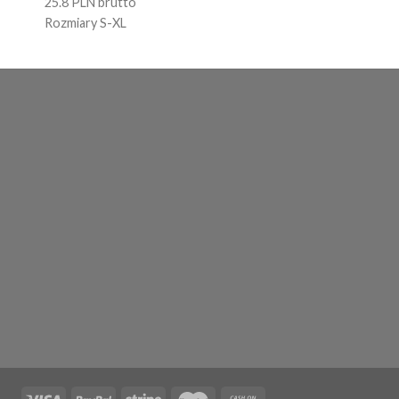
25.8 PLN brutto
Rozmiary S-XL