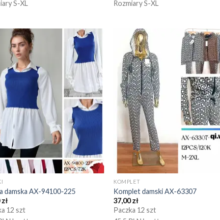
iary S-XL
Rozmiary S-XL
I
KOMPLET
ka damska AX-94100-225
Komplet damski AX-63307
0
zł
37,00
zł
a 12 szt
Paczka 12 szt