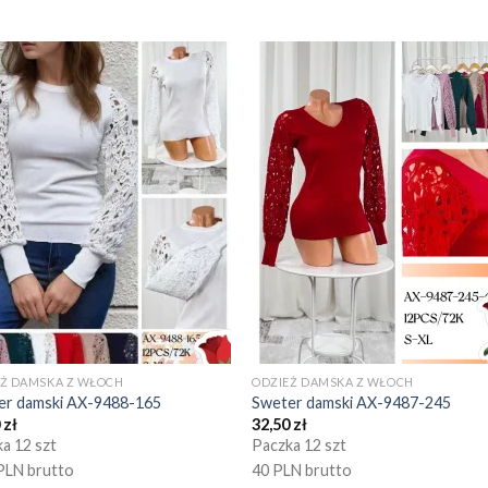
EŻ DAMSKA Z WŁOCH
ODZIEŻ DAMSKA Z WŁOCH
er damski AX-9488-165
Sweter damski AX-9487-245
0
zł
32,50
zł
a 12 szt
Paczka 12 szt
PLN brutto
40 PLN brutto