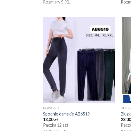
Rozmiary S-XL
Rozm
NOWOŚCI
BLUZK
Spodnie damskie AB6519
Bluz
13,00
zł
28,0
Paczka 12 szt
Paczk