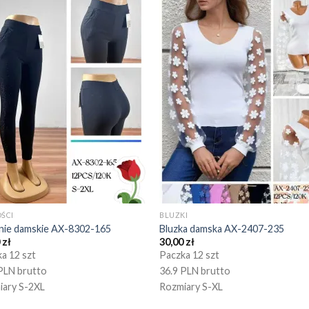
ŚCI
BLUZKI
nie damskie AX-8302-165
Bluzka damska AX-2407-235
0
zł
30,00
zł
a 12 szt
Paczka 12 szt
PLN brutto
36.9 PLN brutto
iary S-2XL
Rozmiary S-XL