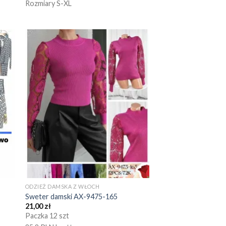
Rozmiary S-XL
ODZIEŻ DAMSKA Z WŁOCH
Sweter damski AX-9475-165
21,00
zł
Paczka 12 szt