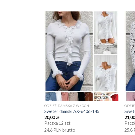
ODZIEŻ DAMSKA Z WŁOCH
ODZI
Sweter damski AX-6406-145
Swet
20,00
zł
21,0
Paczka 12 szt
Paczk
24.6 PLN brutto
25.8 