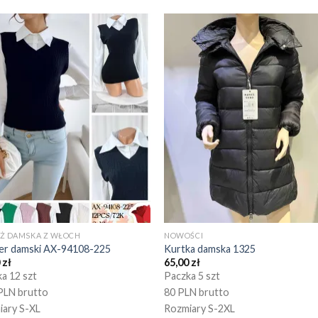
EŻ DAMSKA Z WŁOCH
NOWOŚCI
er damski AX-94108-225
Kurtka damska 1325
0
zł
65,00
zł
a 12 szt
Paczka 5 szt
PLN brutto
80 PLN brutto
iary S-XL
Rozmiary S-2XL