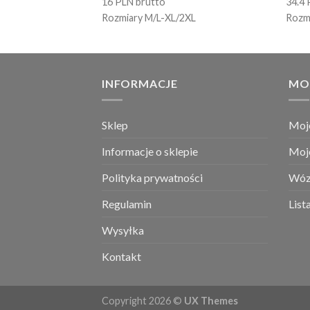
16 PLN brutto
34.4 
Rozmiary M/L-XL/2XL
Rozm
INFORMACJE
MO
Sklep
Moj
Informacje o sklepie
Moj
Polityka prywatności
Wóz
Regulamin
List
Wysyłka
Kontakt
Copyright 2026 ©
UX Themes