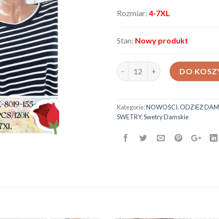
Rozmiar:
4-7XL
Stan:
Nowy produkt
ilość Sweter damski AX-8019-1
DO KOSZ
Kategorie:
NOWOŚCI
,
ODZIEŻ DAM
SWETRY
,
Swetry Damskie