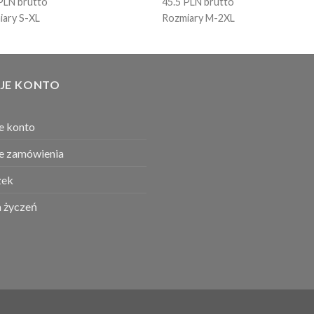
PLN brutto
45.5 PLN brutto
iary S-XL
Rozmiary M-2XL
JE KONTO
e konto
e zamówienia
ek
a życzeń