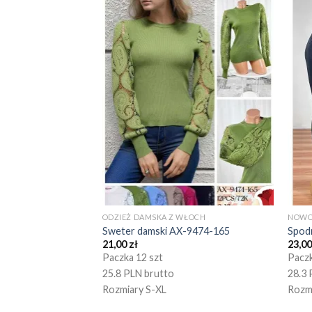
ODZIEŻ DAMSKA Z WŁOCH
NOWO
Sweter damski AX-9474-165
Spod
21,00
zł
23,0
Paczka 12 szt
Paczk
25.8 PLN brutto
28.3 
Rozmiary S-XL
Rozm