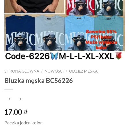
STRONA GŁÓWNA
/
NOWOŚCI
/
ODZIEŻ MĘSKA
Bluzka męska BCS6226
17,00
zł
Paczka jeden kolor.