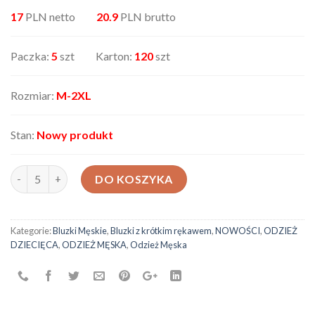
17
PLN netto
20.9
PLN brutto
Paczka:
5
szt Karton:
120
szt
Rozmiar:
M-2XL
Stan:
Nowy produkt
ilość Bluzka męska BCS6226
DO KOSZYKA
Kategorie:
Bluzki Męskie
,
Bluzki z krótkim rękawem
,
NOWOŚCI
,
ODZIEŻ
DZIECIĘCA
,
ODZIEŻ MĘSKA
,
Odzież Męska