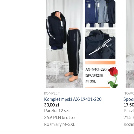
KOMPLET
NOWO
Komplet męski AX-19401-220
Spod
30,00
zł
17,5
Paczka 12 szt
Paczk
36.9 PLN brutto
21.5 
Rozmiary M-3XL
Rozm