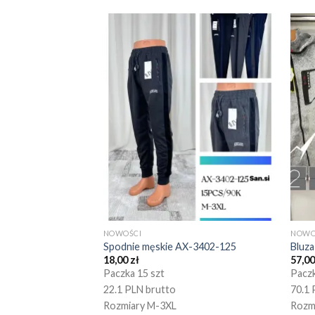
NOWOŚCI
NOWO
Spodnie męskie AX-3402-125
Bluz
18,00
zł
57,0
Paczka 15 szt
Paczk
22.1 PLN brutto
70.1 
Rozmiary M-3XL
Rozm