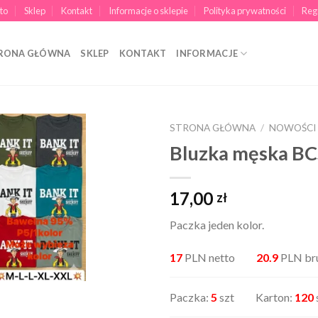
to
Sklep
Kontakt
Informacje o sklepie
Polityka prywatności
Reg
RONA GŁÓWNA
SKLEP
KONTAKT
INFORMACJE
STRONA GŁÓWNA
/
NOWOŚCI
Bluzka męska B
17,00
zł
Paczka jeden kolor.
17
PLN netto
20.9
PLN br
Paczka:
5
szt Karton:
120