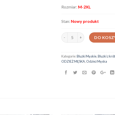
Rozmiar:
M-2XL
Stan:
Nowy produkt
ilość Bluzka męska BCS6099
DO KOSZ
Kategorie:
Bluzki Męskie
,
Bluzki z kr
ODZIEŻ MĘSKA
,
Odzież Męska