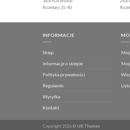
34.4 PLN brutto
24.6 
Rozmiary 31-40
Rozm
INFORMACJE
MO
Sklep
Moj
Informacje o sklepie
Moj
Polityka prywatności
Wóz
Regulamin
List
Wysyłka
Kontakt
Copyright 2026 ©
UX Themes