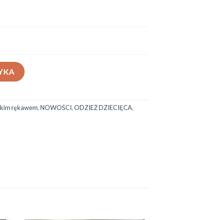
YKA
ótkim rękawem
,
NOWOŚCI
,
ODZIEŻ DZIECIĘCA
,