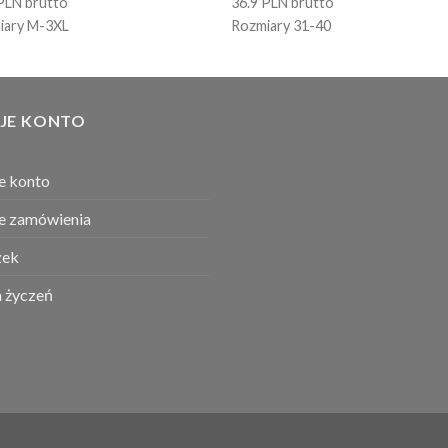
PLN brutto
36.9 PLN brutto
iary M-3XL
Rozmiary 31-40
JE KONTO
e konto
e zamówienia
ek
a życzeń