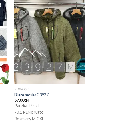
NOWOŚCI
Bluza męska 23927
57,00
zł
Paczka 15 szt
70.1 PLN brutto
Rozmiary M-2XL