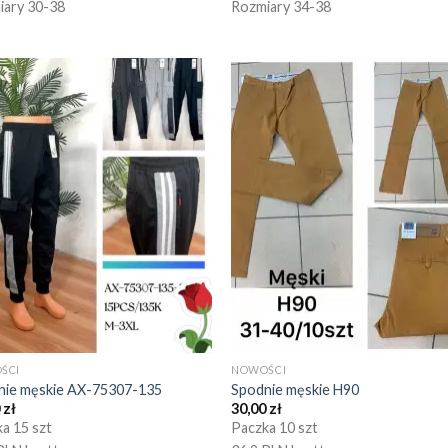
iary 30-38
Rozmiary 34-38
ŚCI
NOWOŚCI
nie męskie AX-75307-135
Spodnie męskie H90
0
zł
30,00
zł
a 15 szt
Paczka 10 szt