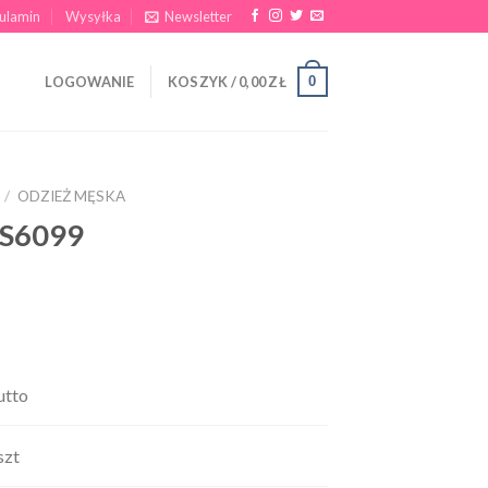
ulamin
Wysyłka
Newsletter
0
LOGOWANIE
KOSZYK /
0,00
ZŁ
/
ODZIEŻ MĘSKA
CS6099
utto
szt