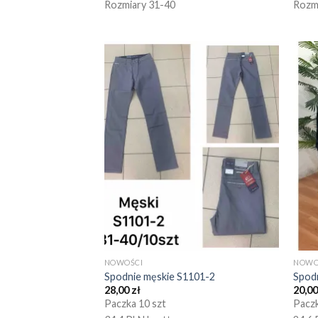
Rozmiary 31-40
Rozm
NOWOŚCI
NOWO
Spodnie męskie S1101-2
Spod
28,00
zł
20,0
Paczka 10 szt
Paczk