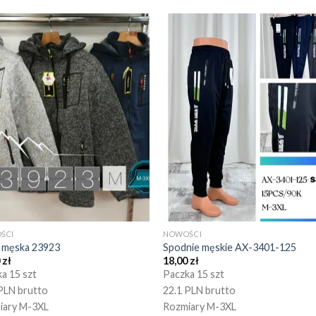
ŚCI
NOWOŚCI
a męska 23923
Spodnie męskie AX-3401-125
0
zł
18,00
zł
a 15 szt
Paczka 15 szt
PLN brutto
22.1 PLN brutto
iary M-3XL
Rozmiary M-3XL