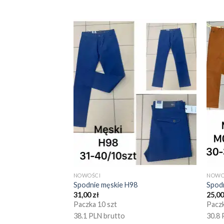
NOWOŚCI
NOWO
Spodnie męskie H98
Spod
31,00
zł
25,0
Paczka 10 szt
Paczk
38.1 PLN brutto
30.8 