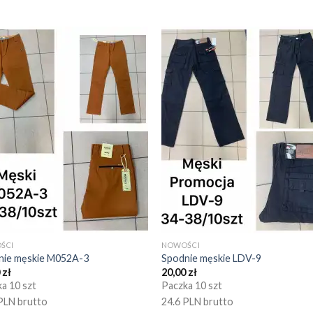
ŚCI
NOWOŚCI
nie męskie M052A-3
Spodnie męskie LDV-9
0
zł
20,00
zł
a 10 szt
Paczka 10 szt
PLN brutto
24.6 PLN brutto