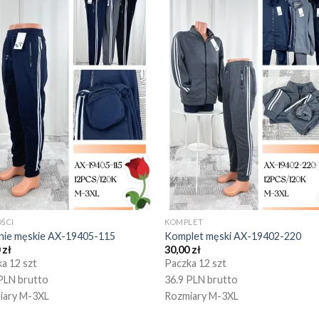
ŚCI
KOMPLET
nie męskie AX-19405-115
Komplet męski AX-19402-220
0
zł
30,00
zł
a 12 szt
Paczka 12 szt
PLN brutto
36.9 PLN brutto
iary M-3XL
Rozmiary M-3XL