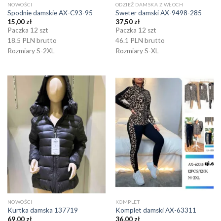
NOWOŚCI
ODZIEŻ DAMSKA Z WŁOCH
Spodnie damskie AX-C93-95
Sweter damski AX-9498-285
15,00
zł
37,50
zł
Paczka 12 szt
Paczka 12 szt
18.5 PLN brutto
46.1 PLN brutto
Rozmiary S-2XL
Rozmiary S-XL
NOWOŚCI
KOMPLET
Kurtka damska 137719
Komplet damski AX-63311
69,00
zł
36,00
zł