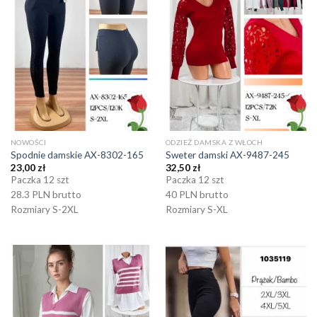
NOWOŚCI
ODZIEŻ DAMSKA Z WŁOCH
Spodnie damskie AX-8302-165
Sweter damski AX-9487-245
23,00
zł
32,50
zł
Paczka 12 szt
Paczka 12 szt
28.3 PLN brutto
40 PLN brutto
Rozmiary S-2XL
Rozmiary S-XL