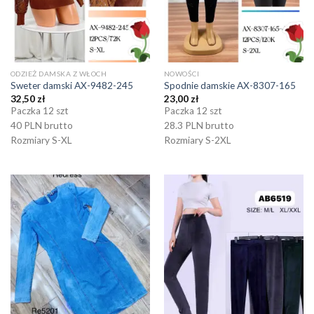
ODZIEŻ DAMSKA Z WŁOCH
NOWOŚCI
Sweter damski AX-9482-245
Spodnie damskie AX-8307-165
32,50
zł
23,00
zł
Paczka 12 szt
Paczka 12 szt
40 PLN brutto
28.3 PLN brutto
Rozmiary S-XL
Rozmiary S-2XL