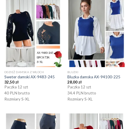
ODZIEŻ DAMSKA Z WŁOCH
BLUZKI
Sweter damski AX-9483-245
Bluzka damska AX-94100-225
32,50
zł
28,00
zł
Paczka 12 szt
Paczka 12 szt
40 PLN brutto
34.4 PLN brutto
Rozmiary S-XL
Rozmiary S-XL