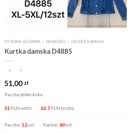
STRONA GŁÓWNA
/
NOWOŚCI
/
ODZIEŻ DAMSKA
Kurtka damska D4885
51,00
zł
Paczka jeden kolor.
51
PLN netto
62.7
PLN brutto
Paczka:
12
szt Karton:
60
szt