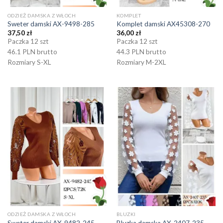
ODZIEŻ DAMSKA Z WŁOCH
KOMPLET
Sweter damski AX-9498-285
Komplet damski AX45308-270
37,50
zł
36,00
zł
Paczka 12 szt
Paczka 12 szt
46.1 PLN brutto
44.3 PLN brutto
Rozmiary S-XL
Rozmiary M-2XL
ODZIEŻ DAMSKA Z WŁOCH
BLUZKI
Sweter damski AX-9482-245
Bluzka damska AX-2407-235