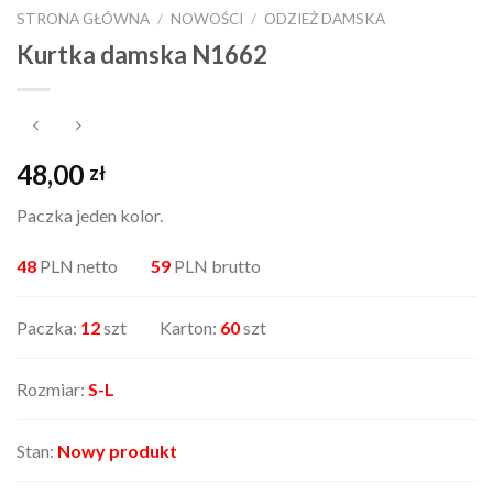
STRONA GŁÓWNA
/
NOWOŚCI
/
ODZIEŻ DAMSKA
Kurtka damska N1662
48,00
zł
Paczka jeden kolor.
48
PLN netto
59
PLN brutto
Paczka:
12
szt Karton:
60
szt
Rozmiar:
S-L
Stan:
Nowy produkt