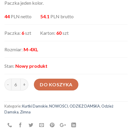
Paczka jeden kolor.
44
PLN netto
54.1
PLN brutto
Paczka:
6
szt Karton:
60
szt
Rozmiar:
M-4XL
Stan:
Nowy produkt
ilość Kurtka męska 1808-A
DO KOSZYKA
Kategorie:
Kurtki Damskie
,
NOWOŚCI
,
ODZIEŻ DAMSKA
,
Odzież
Damska
,
Zimna