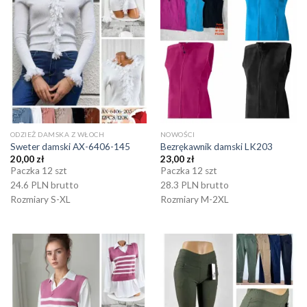
ODZIEŻ DAMSKA Z WŁOCH
NOWOŚCI
Sweter damski AX-6406-145
Bezrękawnik damski LK203
20,00
zł
23,00
zł
Paczka 12 szt
Paczka 12 szt
24.6 PLN brutto
28.3 PLN brutto
Rozmiary S-XL
Rozmiary M-2XL