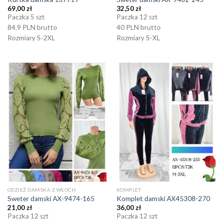
69,00
zł
32,50
zł
Paczka 5 szt
Paczka 12 szt
84.9 PLN brutto
40 PLN brutto
Rozmiary S-2XL
Rozmiary S-XL
ODZIEŻ DAMSKA Z WŁOCH
KOMPLET
Sweter damski AX-9474-165
Komplet damski AX45308-270
21,00
zł
36,00
zł
Paczka 12 szt
Paczka 12 szt