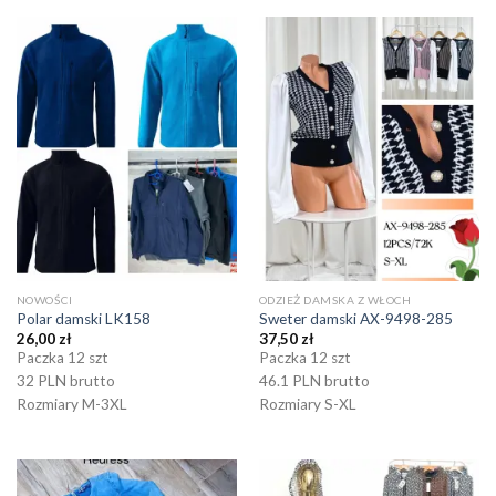
NOWOŚCI
ODZIEŻ DAMSKA Z WŁOCH
Polar damski LK158
Sweter damski AX-9498-285
26,00
zł
37,50
zł
Paczka 12 szt
Paczka 12 szt
32 PLN brutto
46.1 PLN brutto
Rozmiary M-3XL
Rozmiary S-XL