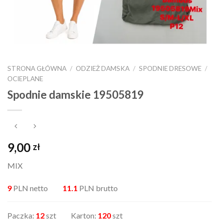
STRONA GŁÓWNA
/
ODZIEŻ DAMSKA
/
SPODNIE DRESOWE
/
OCIEPLANE
Spodnie damskie 19505819
9,00
zł
MIX
9
PLN netto
11.1
PLN brutto
Paczka:
12
szt Karton:
120
szt