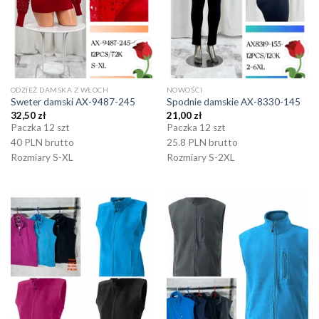
ODZIEŻ DAMSKA Z WŁOCH
NOWOŚCI
Sweter damski AX-9487-245
Spodnie damskie AX-8330-145
32,50
zł
21,00
zł
Paczka 12 szt
Paczka 12 szt
40 PLN brutto
25.8 PLN brutto
Rozmiary S-XL
Rozmiary S-2XL