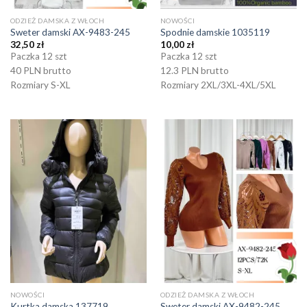
ODZIEŻ DAMSKA Z WŁOCH
NOWOŚCI
Sweter damski AX-9483-245
Spodnie damskie 1035119
32,50
zł
10,00
zł
Paczka 12 szt
Paczka 12 szt
40 PLN brutto
12.3 PLN brutto
Rozmiary S-XL
Rozmiary 2XL/3XL-4XL/5XL
NOWOŚCI
ODZIEŻ DAMSKA Z WŁOCH
Kurtka damska 137719
Sweter damski AX-9482-245