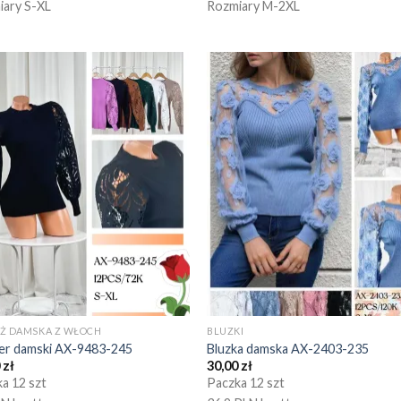
iary S-XL
Rozmiary M-2XL
EŻ DAMSKA Z WŁOCH
BLUZKI
er damski AX-9483-245
Bluzka damska AX-2403-235
0
zł
30,00
zł
a 12 szt
Paczka 12 szt