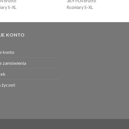
LN brutto
36.9 PLN brutto
iary S-XL
Rozmiary S-XL
JE KONTO
e konto
e zamówienia
ek
a życzeń