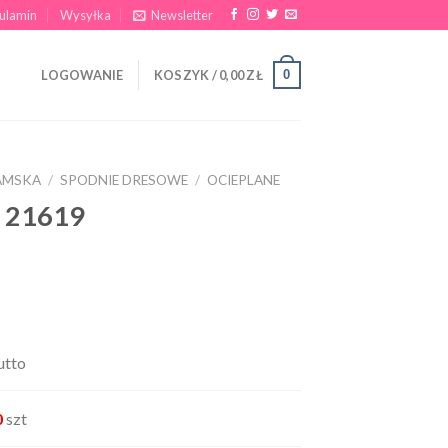
ulamin
Wysyłka
Newsletter
0
LOGOWANIE
KOSZYK /
0,00
ZŁ
AMSKA
/
SPODNIE DRESOWE
/
OCIEPLANE
e 21619
utto
0
szt