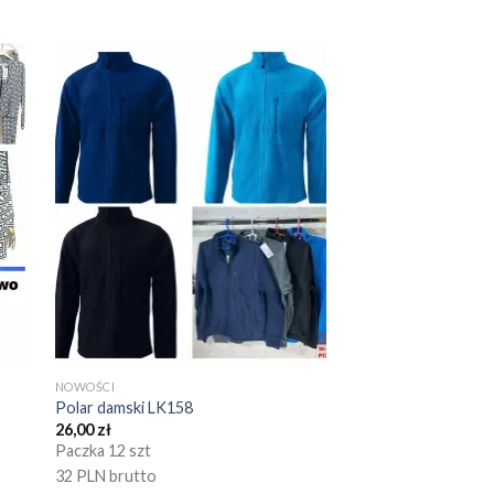
NOWOŚCI
Polar damski LK158
26,00
zł
Paczka 12 szt
32 PLN brutto