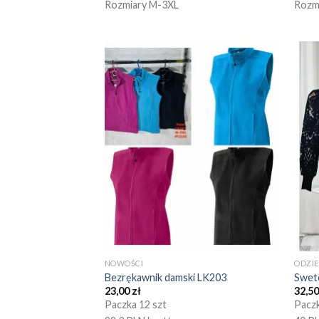
Rozmiary M-3XL
Rozm
NOWOŚCI
ODZI
Bezrękawnik damski LK203
Swet
23,00
zł
32,5
Paczka 12 szt
Paczk