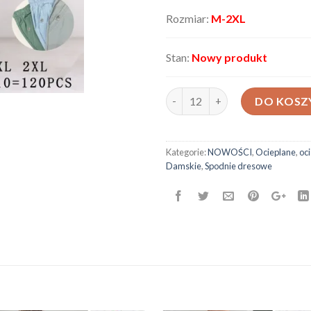
Rozmiar:
M-2XL
Stan:
Nowy produkt
ilość Spodnie damskie 21619
DO KOSZ
Kategorie:
NOWOŚCI
,
Ocieplane
,
oc
Damskie
,
Spodnie dresowe