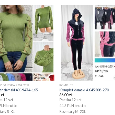
EŻ DAMSKA Z WŁOCH
KOMPLET
er damski AX-9474-165
Komplet damski AX45308-270
0
zł
36,00
zł
a 12 szt
Paczka 12 szt
PLN brutto
44.3 PLN brutto
iary S-XL
Rozmiary M-2XL