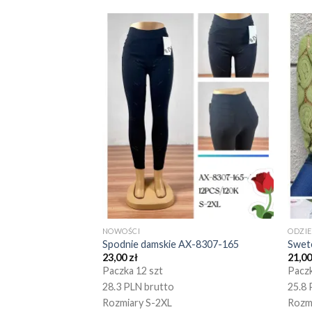
NOWOŚCI
ODZI
Spodnie damskie AX-8307-165
Swet
23,00
zł
21,0
Paczka 12 szt
Paczk
28.3 PLN brutto
25.8 
Rozmiary S-2XL
Rozm