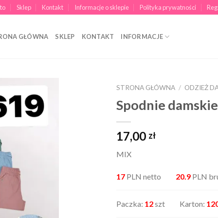
to
Sklep
Kontakt
Informacje o sklepie
Polityka prywatności
Reg
RONA GŁÓWNA
SKLEP
KONTAKT
INFORMACJE
STRONA GŁÓWNA
/
ODZIEŻ D
Spodnie damski
17,00
zł
MIX
17
PLN netto
20.9
PLN br
Paczka:
12
szt Karton:
12