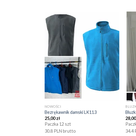
NOWOŚCI
BLUZK
Bezrękawnik damski LK113
Bluz
25,00
zł
28,0
Paczka 12 szt
Paczk
30.8 PLN brutto
34.4 