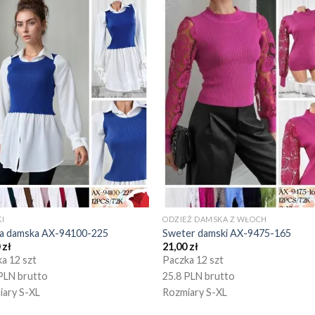
I
ODZIEŻ DAMSKA Z WŁOCH
ka damska AX-94100-225
Sweter damski AX-9475-165
0
zł
21,00
zł
a 12 szt
Paczka 12 szt
PLN brutto
25.8 PLN brutto
iary S-XL
Rozmiary S-XL