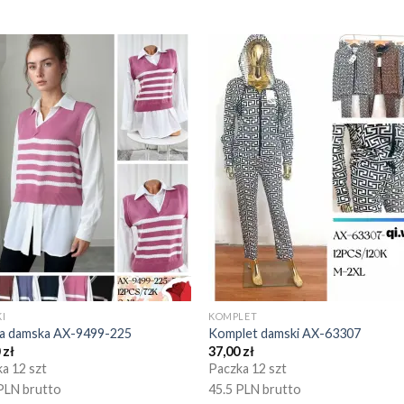
I
KOMPLET
ka damska AX-9499-225
Komplet damski AX-63307
0
zł
37,00
zł
a 12 szt
Paczka 12 szt
PLN brutto
45.5 PLN brutto