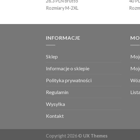
28.3 PLN brutto
40 P
Rozmiary M-2XL
Rozm
INFORMACJE
MO
Sklep
Moj
Informacje o sklepie
Moj
Polityka prywatności
Wóz
Regulamin
List
Wysyłka
Kontakt
Copyright 2026 ©
UX Themes