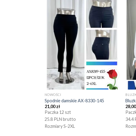
NOWOŚCI
BLUZK
Spodnie damskie AX-8330-145
Bluz
21,00
zł
28,0
Paczka 12 szt
Paczk
25.8 PLN brutto
34.4 
Rozmiary S-2XL
Rozm