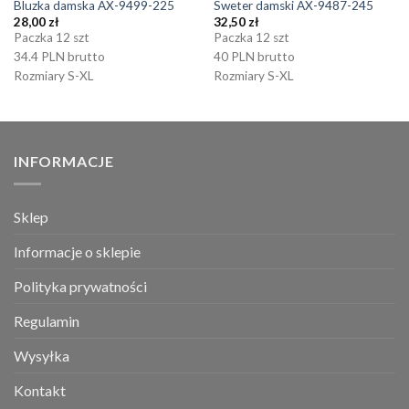
Bluzka damska AX-9499-225
Sweter damski AX-9487-245
28,00
zł
32,50
zł
Paczka 12 szt
Paczka 12 szt
34.4 PLN brutto
40 PLN brutto
Rozmiary S-XL
Rozmiary S-XL
INFORMACJE
Sklep
Informacje o sklepie
Polityka prywatności
Regulamin
Wysyłka
Kontakt