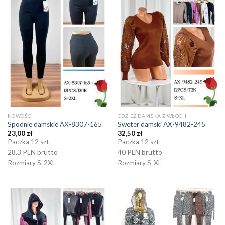
NOWOŚCI
ODZIEŻ DAMSKA Z WŁOCH
Spodnie damskie AX-8307-165
Sweter damski AX-9482-245
23,00
zł
32,50
zł
Paczka 12 szt
Paczka 12 szt
28.3 PLN brutto
40 PLN brutto
Rozmiary S-2XL
Rozmiary S-XL