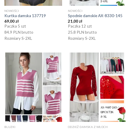
NOWOŚCI
NOWOŚCI
Kurtka damska 137719
Spodnie damskie AX-8330-145
69,00
zł
21,00
zł
Paczka 5 szt
Paczka 12 szt
84.9 PLN brutto
25.8 PLN brutto
Rozmiary S-2XL
Rozmiary S-2XL
BLUZKI
ODZIEŻ DAMSKA Z WŁOCH