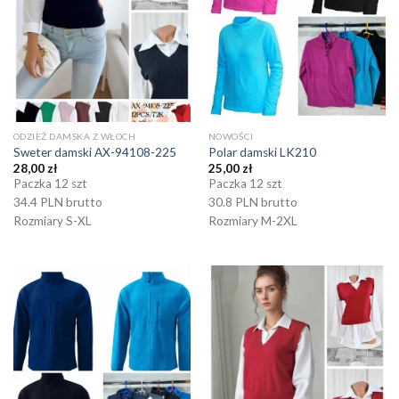
ODZIEŻ DAMSKA Z WŁOCH
NOWOŚCI
Sweter damski AX-94108-225
Polar damski LK210
28,00
zł
25,00
zł
Paczka 12 szt
Paczka 12 szt
34.4 PLN brutto
30.8 PLN brutto
Rozmiary S-XL
Rozmiary M-2XL