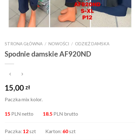
STRONA GŁÓWNA
/
NOWOŚCI
/
ODZIEŻ DAMSKA
Spodnie damskie AF920ND
15,00
zł
Paczka mix kolor.
15
PLN netto
18.5
PLN brutto
Paczka:
12
szt Karton:
60
szt