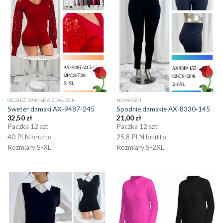
ODZIEŻ DAMSKA Z WŁOCH
NOWOŚCI
Sweter damski AX-9487-245
Spodnie damskie AX-8330-145
32,50
zł
21,00
zł
Paczka 12 szt
Paczka 12 szt
40 PLN brutto
25.8 PLN brutto
Rozmiary S-XL
Rozmiary S-2XL