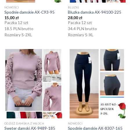
NOWOŚCI
BLUZKI
Spodnie damskie AX-C93-95
Bluzka damska AX-94100-225
15,00
zł
28,00
zł
Paczka 12 szt
Paczka 12 szt
18.5 PLN brutto
34.4 PLN brutto
Rozmiary S-2XL
Rozmiary S-XL
ODZIEŻ DAMSKA Z WŁOCH
NOWOŚCI
Sweter damski AX-9489-185
Spodnie damskie AX-8307-165