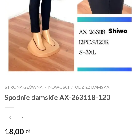
STRONA GŁÓWNA
/
NOWOŚCI
/
ODZIEŻ DAMSKA
Spodnie damskie AX-263118-120
18,00
zł