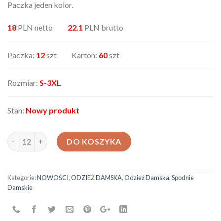
Paczka jeden kolor.
18
PLN netto
22.1
PLN brutto
Paczka:
12
szt Karton:
60
szt
Rozmiar:
S-3XL
Stan:
Nowy produkt
ilość Spodnie damskie AX-263118-120
DO KOSZYKA
Kategorie:
NOWOŚCI
,
ODZIEŻ DAMSKA
,
Odzież Damska
,
Spodnie
Damskie