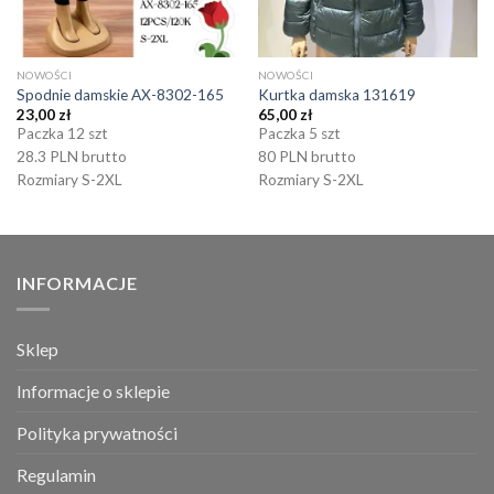
NOWOŚCI
NOWOŚCI
Spodnie damskie AX-8302-165
Kurtka damska 131619
23,00
zł
65,00
zł
Paczka 12 szt
Paczka 5 szt
28.3 PLN brutto
80 PLN brutto
Rozmiary S-2XL
Rozmiary S-2XL
INFORMACJE
Sklep
Informacje o sklepie
Polityka prywatności
Regulamin