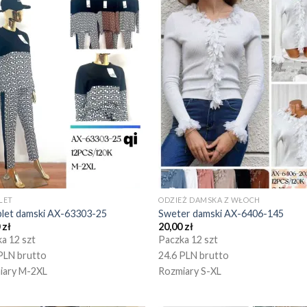
LET
ODZIEŻ DAMSKA Z WŁOCH
let damski AX-63303-25
Sweter damski AX-6406-145
0
zł
20,00
zł
a 12 szt
Paczka 12 szt
PLN brutto
24.6 PLN brutto
iary M-2XL
Rozmiary S-XL