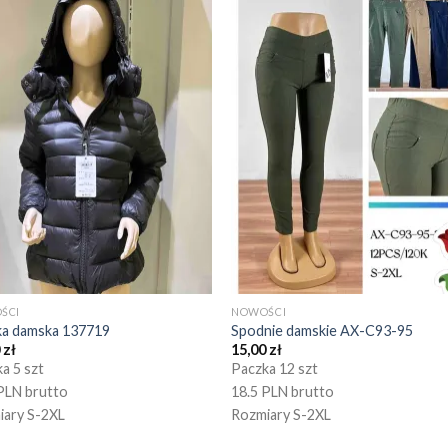
ŚCI
NOWOŚCI
ka damska 137719
Spodnie damskie AX-C93-95
0
zł
15,00
zł
a 5 szt
Paczka 12 szt
PLN brutto
18.5 PLN brutto
iary S-2XL
Rozmiary S-2XL