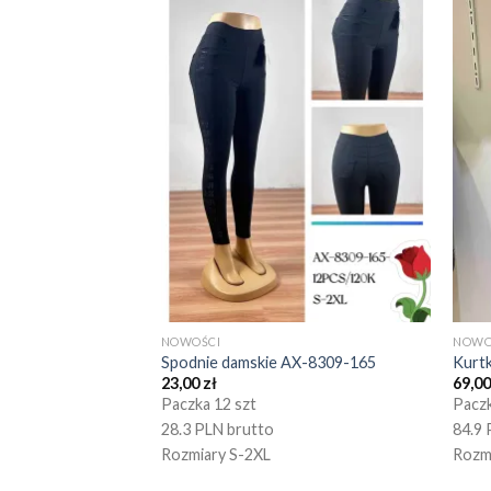
NOWOŚCI
NOWO
Spodnie damskie AX-8309-165
Kurt
23,00
zł
69,0
Paczka 12 szt
Paczk
28.3 PLN brutto
84.9 
Rozmiary S-2XL
Rozm