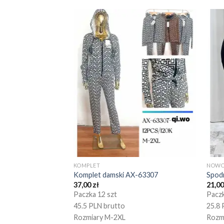
KOMPLET
NOWO
Komplet damski AX-63307
Spod
37,00
zł
21,0
Paczka 12 szt
Paczk
45.5 PLN brutto
25.8 
Rozmiary M-2XL
Rozm