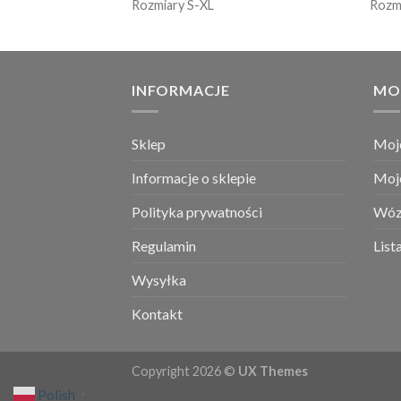
Rozmiary S-XL
Rozm
INFORMACJE
MO
Sklep
Moj
Informacje o sklepie
Moj
Polityka prywatności
Wóz
Regulamin
List
Wysyłka
Kontakt
Copyright 2026 ©
UX Themes
Polish
▼