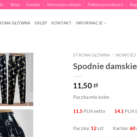
to
Sklep
Kontakt
Informacje o sklepie
Polityka prywatności
Reg
RONA GŁÓWNA
SKLEP
KONTAKT
INFORMACJE
STRONA GŁÓWNA
/
NOWOŚCI
Spodnie damski
11,50
zł
Paczka mix kolor.
11.5
PLN netto
14.1
PLN b
Paczka:
12
szt Karton:
60