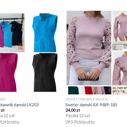
ŚCI
ODZIEŻ DAMSKA Z WŁOCH
ękawnik damski LK203
Sweter damski AX-9489-185
0
zł
24,00
zł
a 12 szt
Paczka 12 szt
PLN brutto
29.5 PLN brutto