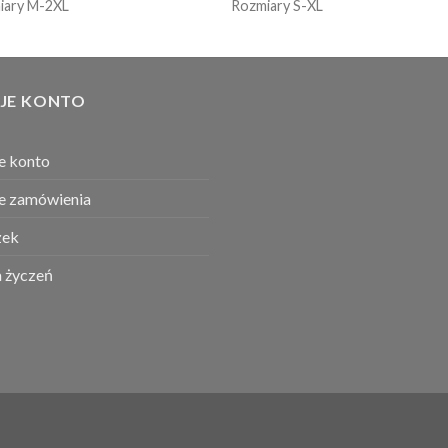
iary M-2XL
Rozmiary S-XL
JE KONTO
e konto
e zamówienia
ek
a życzeń