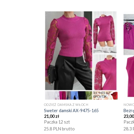
ODZIEŻ DAMSKA Z WŁOCH
NOWO
Sweter damski AX-9475-165
Bezr
21,00
zł
23,0
Paczka 12 szt
Paczk
25.8 PLN brutto
28.3 