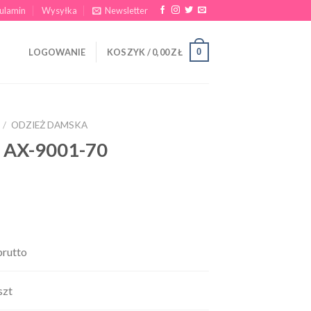
ulamin
Wysyłka
Newsletter
0
LOGOWANIE
KOSZYK /
0,00
ZŁ
/
ODZIEŻ DAMSKA
e AX-9001-70
rutto
szt