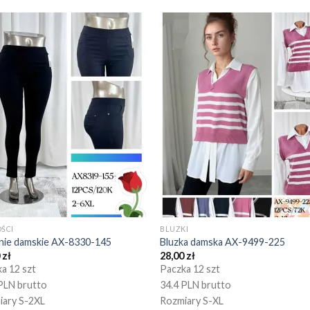
ŚCI
BLUZKI
nie damskie AX-8330-145
Bluzka damska AX-9499-225
0
zł
28,00
zł
a 12 szt
Paczka 12 szt
PLN brutto
34.4 PLN brutto
iary S-2XL
Rozmiary S-XL