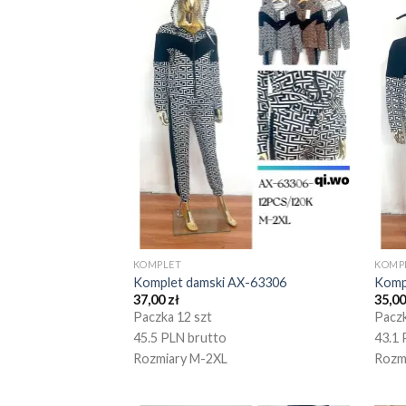
KOMPLET
KOMP
Komplet damski AX-63306
Komp
37,00
zł
35,0
Paczka 12 szt
Paczk
45.5 PLN brutto
43.1 
Rozmiary M-2XL
Rozm