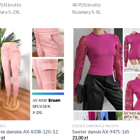
PLN brutto
40 PLN brutto
iary S-2XL
Rozmiary S-XL
ŚCI
ODZIEŻ DAMSKA Z WŁOCH
nie damskie AX-8338-120-3.2
Sweter damski AX-9475-165
0
zł
21,00
zł