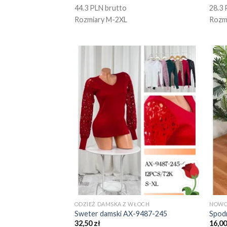
44.3 PLN brutto
28.3 
Rozmiary M-2XL
Rozm
ODZIEŻ DAMSKA Z WŁOCH
NOWO
Sweter damski AX-9487-245
Spod
32,50
zł
16,0