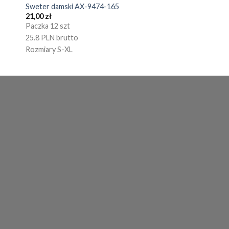
Sweter damski AX-9474-165
21,00
zł
Paczka 12 szt
25.8 PLN brutto
Rozmiary S-XL