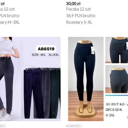
0
zł
30,00
zł
a 12 szt
Paczka 12 szt
PLN brutto
36.9 PLN brutto
iary M-3XL
Rozmiary S-XL
ŚCI
NOWOŚCI