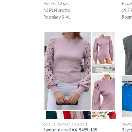
Paczka 12 szt
Paczk
40 PLN brutto
19.7 
Rozmiary S-XL
Rozm
ODZIEŻ DAMSKA Z WŁOCH
NOWO
Sweter damski AX-9489-185
Bezr