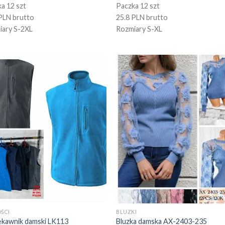
a 12 szt
Paczka 12 szt
PLN brutto
25.8 PLN brutto
iary S-2XL
Rozmiary S-XL
ŚCI
BLUZKI
ękawnik damski LK113
Bluzka damska AX-2403-235