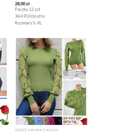
28,00
zł
Paczka 12 szt
34.4 PLN brutto
Rozmiary S-XL
ODZIEŻ DAMSKA Z WŁOCH