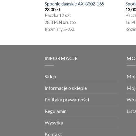
Spodnie damskie AX-8302-165
Spod
23,00
zł
13,0
Paczka 12 szt
Paczk
28.3 PLN brutto
16 P
Rozmiary S-2XL
Rozm
INFORMACJE
MO
Sklep
Moj
Informacje o sklepie
Moj
Polityka prywatności
Wóz
Regulamin
List
Wysyłka
Kontakt