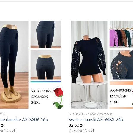
ŚCI
ODZIEŻ DAMSKA Z WŁOCH
nie damskie AX-8309-165
Sweter damski AX-9483-245
0
zł
32,50
zł
a 12 szt
Paczka 12 szt