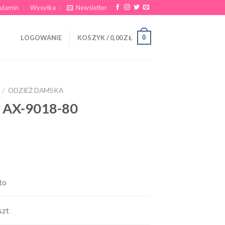
ulamin
Wysyłka
Newsletter
0
LOGOWANIE
KOSZYK /
0,00
ZŁ
/
ODZIEŻ DAMSKA
e AX-9018-80
to
szt