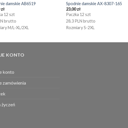
nie damskie AB6519
Spodnie damskie AX-8307-165
0
zł
23,00
zł
a 12 szt
Paczka 12 szt
LN brutto
28.3 PLN brutto
iary M/L-XL/2XL
Rozmiary S-2XL
JE KONTO
e konto
e zamówienia
ek
a życzeń