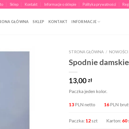
to
Sklep
Kontakt
Informacje o sklepie
Polityka prywatności
Reg
RONA GŁÓWNA
SKLEP
KONTAKT
INFORMACJE
STRONA GŁÓWNA
/
NOWOŚCI
Spodnie damski
13,00
zł
Paczka jeden kolor.
13
PLN netto
16
PLN brut
Paczka:
12
szt Karton:
60