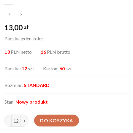
13,00
zł
Paczka jeden kolor.
13
PLN netto
16
PLN brutto
Paczka:
12
szt Karton:
60
szt
Rozmiar:
STANDARD
Stan:
Nowy produkt
ilość Spodnie damskie AX-9019-75
DO KOSZYKA