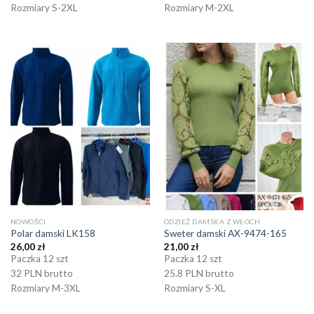
Rozmiary S-2XL
Rozmiary M-2XL
NOWOŚCI
ODZIEŻ DAMSKA Z WŁOCH
Polar damski LK158
Sweter damski AX-9474-165
26,00
zł
21,00
zł
Paczka 12 szt
Paczka 12 szt
32 PLN brutto
25.8 PLN brutto
Rozmiary M-3XL
Rozmiary S-XL