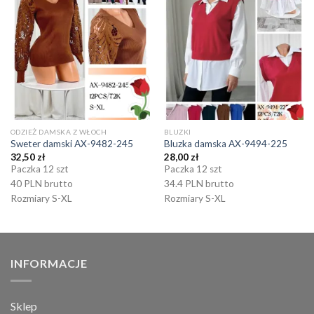
ODZIEŻ DAMSKA Z WŁOCH
BLUZKI
Sweter damski AX-9482-245
Bluzka damska AX-9494-225
32,50
zł
28,00
zł
Paczka 12 szt
Paczka 12 szt
40 PLN brutto
34.4 PLN brutto
Rozmiary S-XL
Rozmiary S-XL
INFORMACJE
Sklep