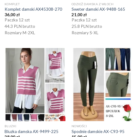
KOMPLET
ODZIEŻ DAMSKA Z WŁOCH
Komplet damski AX45308-270
Sweter damski AX-9488-165
36,00
zł
21,00
zł
Paczka 12 szt
Paczka 12 szt
44.3 PLN brutto
25.8 PLN brutto
Rozmiary M-2XL
Rozmiary S-XL
BLUZKI
NOWOŚCI
Bluzka damska AX-9499-225
Spodnie damskie AX-C93-95