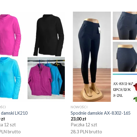
ŚCI
NOWOŚCI
 damski LK210
Spodnie damskie AX-8302-165
0
zł
23,00
zł
a 12 szt
Paczka 12 szt
PLN brutto
28.3 PLN brutto