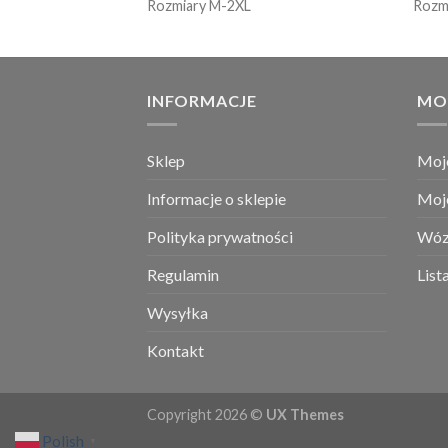
Rozmiary M-2XL
Rozm
INFORMACJE
MO
Sklep
Moj
Informacje o sklepie
Moj
Polityka prywatności
Wóz
Regulamin
List
Wysyłka
Kontakt
Copyright 2026 ©
UX Themes
Polish
▼