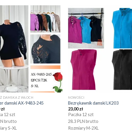
EŻ DAMSKA Z WŁOCH
NOWOŚCI
er damski AX-9483-245
Bezrękawnik damski LK203
0
zł
23,00
zł
a 12 szt
Paczka 12 szt
LN brutto
28.3 PLN brutto
iary S-XL
Rozmiary M-2XL