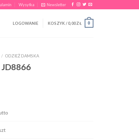
ulamin
Wysyłka
Newsletter
0
LOGOWANIE
KOSZYK /
0,00
ZŁ
/
ODZIEŻ DAMSKA
e JD8866
utto
szt