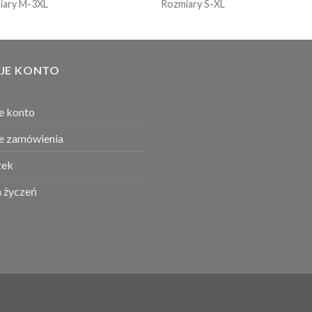
iary M-3XL
Rozmiary S-XL
JE KONTO
e konto
e zamówienia
ek
a życzeń