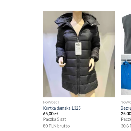
NOWOŚCI
NOWO
Kurtka damska 1325
Bezr
65,00
zł
25,0
Paczka 5 szt
Paczk
80 PLN brutto
30.8 