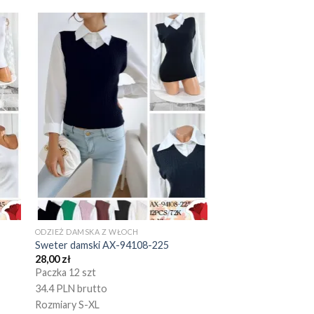
ODZIEŻ DAMSKA Z WŁOCH
Sweter damski AX-94108-225
28,00
zł
Paczka 12 szt
34.4 PLN brutto
Rozmiary S-XL