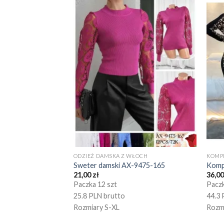
ODZIEŻ DAMSKA Z WŁOCH
KOMP
Sweter damski AX-9475-165
Komp
21,00
zł
36,0
Paczka 12 szt
Paczk
25.8 PLN brutto
44.3 
Rozmiary S-XL
Rozm