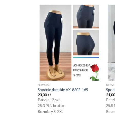
NOWOŚCI
NOWO
Spodnie damskie AX-8302-165
Spod
23,00
zł
21,0
Paczka 12 szt
Paczk
28.3 PLN brutto
25.8 
Rozmiary S-2XL
Rozm