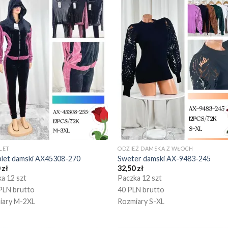
LET
ODZIEŻ DAMSKA Z WŁOCH
let damski AX45308-270
Sweter damski AX-9483-245
0
zł
32,50
zł
a 12 szt
Paczka 12 szt
PLN brutto
40 PLN brutto
iary M-2XL
Rozmiary S-XL