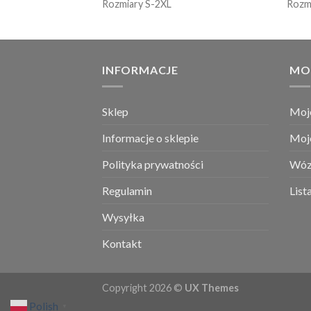
Rozmiary S-2XL
Rozm
INFORMACJE
MO
Sklep
Moj
Informacje o sklepie
Moj
Polityka prywatności
Wóz
Regulamin
List
Wysyłka
Kontakt
Copyright 2026 ©
UX Themes
Polish
▼