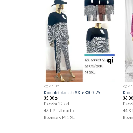
KOMPLET
KOMP
Komplet damski AX-63303-25
Komp
35,00
zł
36,0
Paczka 12 szt
Paczk
43.1 PLN brutto
44.3 
Rozmiary M-2XL
Rozm