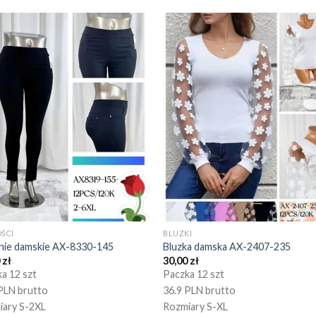
ŚCI
BLUZKI
nie damskie AX-8330-145
Bluzka damska AX-2407-235
0
zł
30,00
zł
a 12 szt
Paczka 12 szt
PLN brutto
36.9 PLN brutto
iary S-2XL
Rozmiary S-XL