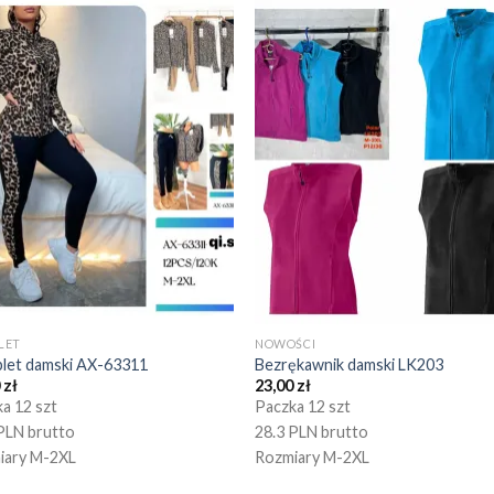
LET
NOWOŚCI
let damski AX-63311
Bezrękawnik damski LK203
0
zł
23,00
zł
a 12 szt
Paczka 12 szt
PLN brutto
28.3 PLN brutto
iary M-2XL
Rozmiary M-2XL