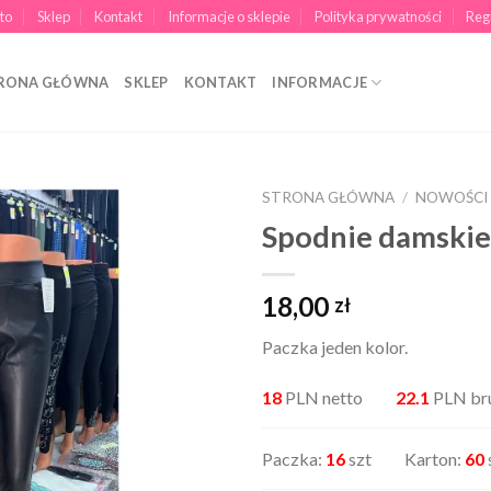
to
Sklep
Kontakt
Informacje o sklepie
Polityka prywatności
Reg
RONA GŁÓWNA
SKLEP
KONTAKT
INFORMACJE
STRONA GŁÓWNA
/
NOWOŚCI
Spodnie damski
18,00
zł
Paczka jeden kolor.
18
PLN netto
22.1
PLN br
Paczka:
16
szt Karton:
60