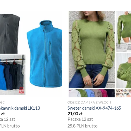
ŚCI
ODZIEŻ DAMSKA Z WŁOCH
ękawnik damski LK113
Sweter damski AX-9474-165
0
zł
21,00
zł
a 12 szt
Paczka 12 szt
PLN brutto
25.8 PLN brutto