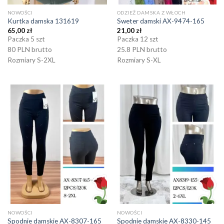
NOWOŚCI
ODZIEŻ DAMSKA Z WŁOCH
Kurtka damska 131619
Sweter damski AX-9474-165
65,00
zł
21,00
zł
Paczka 5 szt
Paczka 12 szt
80 PLN brutto
25.8 PLN brutto
Rozmiary S-2XL
Rozmiary S-XL
NOWOŚCI
NOWOŚCI
Spodnie damskie AX-8307-165
Spodnie damskie AX-8330-145