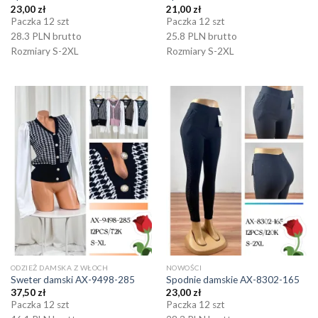
23,00
zł
21,00
zł
Paczka 12 szt
Paczka 12 szt
28.3 PLN brutto
25.8 PLN brutto
Rozmiary S-2XL
Rozmiary S-2XL
ODZIEŻ DAMSKA Z WŁOCH
NOWOŚCI
Sweter damski AX-9498-285
Spodnie damskie AX-8302-165
37,50
zł
23,00
zł
Paczka 12 szt
Paczka 12 szt