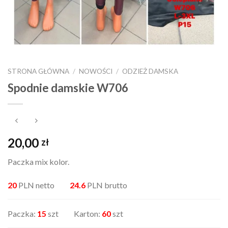
STRONA GŁÓWNA
/
NOWOŚCI
/
ODZIEŻ DAMSKA
Spodnie damskie W706
20,00
zł
Paczka mix kolor.
20
PLN netto
24.6
PLN brutto
Paczka:
15
szt Karton:
60
szt