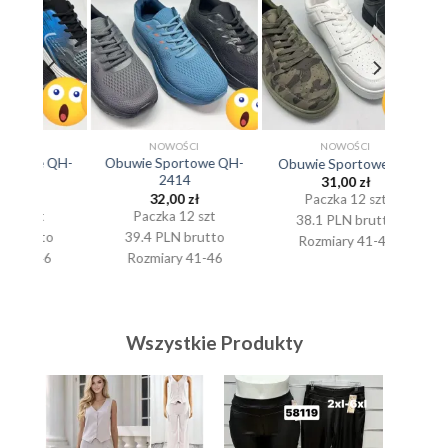
NOWOŚCI
NOWOŚCI
 QH-
Obuwie Sportowe QH-
Obuwie
Obuwie Sportowe K-3
2414
31,00
zł
32,00
zł
Paczka 12 szt
Paczka 12 szt
Pa
38.1 PLN brutto
to
39.4 PLN brutto
45.5
Rozmiary 41-46
6
Rozmiary 41-46
Roz
Wszystkie Produkty