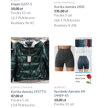
CIENKI(WIOSNA)
Klapki G237-5
Kurtka damska 2402
10,00
zł
135,00
zł
Paczka 12 szt
Paczka 5 szt
12.3 PLN brutto
166.1 PLN brutto
Rozmiary 36-41
Rozmiary S-2XL
KURTKI DAMSKIE
NOWOŚCI
Spodenki damskie AX-
Kurtka damska 1937TO
14469-65
47,00
zł
10,00
zł
Paczka 5 szt
Paczka 12 szt
57.8 PLN brutto