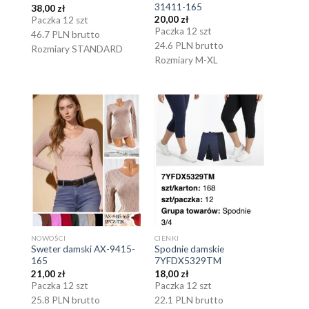
31411-165
38,00
zł
20,00
zł
Paczka 12 szt
Paczka 12 szt
46.7 PLN brutto
24.6 PLN brutto
Rozmiary STANDARD
Rozmiary M-XL
NOWOŚCI
CIENKI
Sweter damski AX-9415-
Spodnie damskie
165
7YFDX5329TM
21,00
zł
18,00
zł
Paczka 12 szt
Paczka 12 szt
25.8 PLN brutto
22.1 PLN brutto