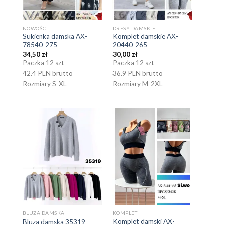
NOWOŚCI
DRESY DAMSKIE
Sukienka damska AX-
Komplet damskie AX-
78540-275
20440-265
34,50
zł
30,00
zł
Paczka 12 szt
Paczka 12 szt
42.4 PLN brutto
36.9 PLN brutto
Rozmiary S-XL
Rozmiary M-2XL
BLUZA DAMSKA
KOMPLET
Komplet damski AX-
Bluza damska 35319