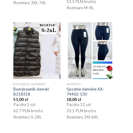
12.3 PLN brutto
Rozmiary 3XL-7XL
Rozmiary M-XL
KAMIZELKI DAMSKIE
NOWOŚCI
Bezrękawnik damski
Spodnie damskie AX-
B218318
74402-130
51,00
zł
18,00
zł
Paczka 5 szt
Paczka 12 szt
62.7 PLN brutto
22.1 PLN brutto
Rozmiary S-2XL
Rozmiary 3Xl-6XL