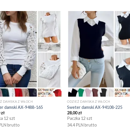
EŻ DAMSKA Z WŁOCH
ODZIEŻ DAMSKA Z WŁOCH
er damski AX-9488-165
Sweter damski AX-94108-225
0
zł
28,00
zł
a 12 szt
Paczka 12 szt
PLN brutto
34.4 PLN brutto