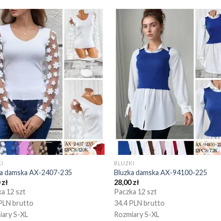
I
BLUZKI
ka damska AX-2407-235
Bluzka damska AX-94100-225
0
zł
28,00
zł
a 12 szt
Paczka 12 szt
PLN brutto
34.4 PLN brutto
iary S-XL
Rozmiary S-XL