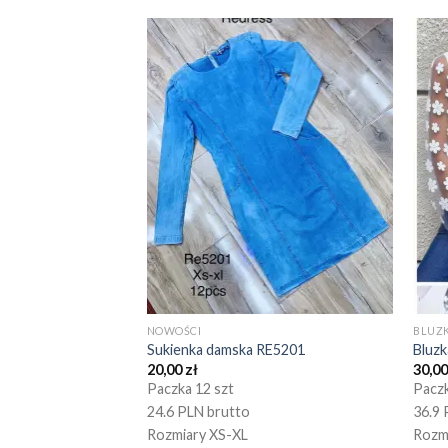
NOWOŚCI
BLUZK
Sukienka damska RE5201
Bluz
20,00
zł
30,0
Paczka 12 szt
Paczk
24.6 PLN brutto
36.9 
Rozmiary XS-XL
Rozm