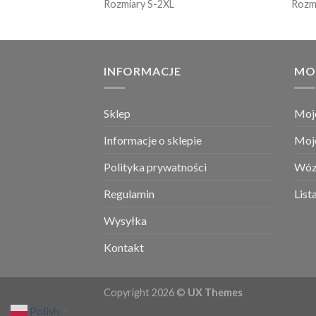
Rozmiary S-2XL
Rozm
INFORMACJE
MO
Sklep
Moj
Informacje o sklepie
Moj
Polityka prywatności
Wóz
Regulamin
List
Wysyłka
Kontakt
Copyright 2026 ©
UX Themes
Polish
▼