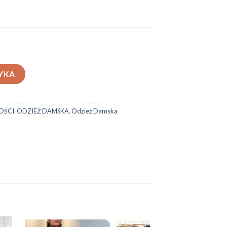
919
YKA
OŚCI
,
ODZIEŻ DAMSKA
,
Odzież Damska