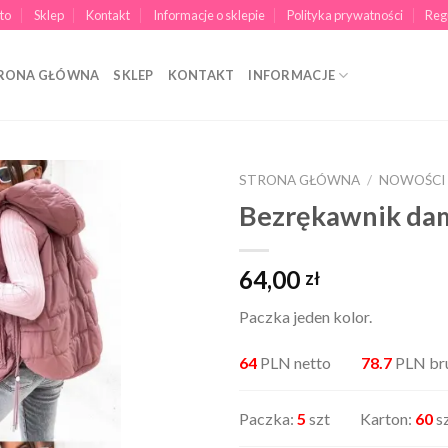
to
Sklep
Kontakt
Informacje o sklepie
Polityka prywatności
Reg
RONA GŁÓWNA
SKLEP
KONTAKT
INFORMACJE
STRONA GŁÓWNA
/
NOWOŚCI
Bezrękawnik da
64,00
zł
Paczka jeden kolor.
64
PLN netto
78.7
PLN br
Paczka:
5
szt Karton:
60
s