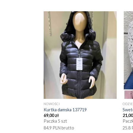
NOWOŚCI
ODZI
Kurtka damska 137719
Swet
69,00
zł
21,0
Paczka 5 szt
Paczk
84.9 PLN brutto
25.8 