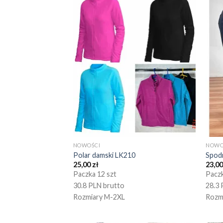
NOWOŚCI
NOWO
Polar damski LK210
Spod
25,00
zł
23,0
Paczka 12 szt
Paczk
30.8 PLN brutto
28.3 
Rozmiary M-2XL
Rozm