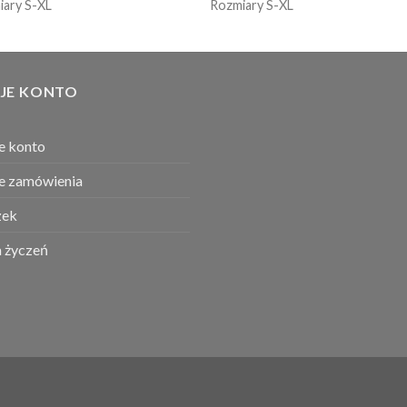
iary S-XL
Rozmiary S-XL
JE KONTO
e konto
e zamówienia
ek
a życzeń