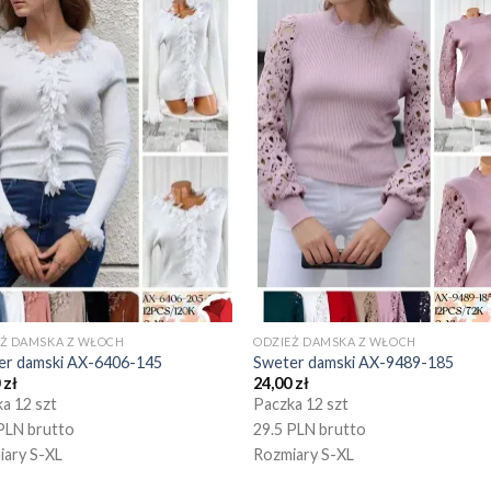
EŻ DAMSKA Z WŁOCH
ODZIEŻ DAMSKA Z WŁOCH
er damski AX-6406-145
Sweter damski AX-9489-185
0
zł
24,00
zł
a 12 szt
Paczka 12 szt
PLN brutto
29.5 PLN brutto
iary S-XL
Rozmiary S-XL