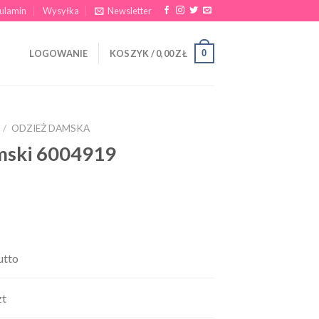
ulamin
Wysyłka
Newsletter
0
LOGOWANIE
KOSZYK /
0,00
ZŁ
/
ODZIEŻ DAMSKA
mski 6004919
utto
zt