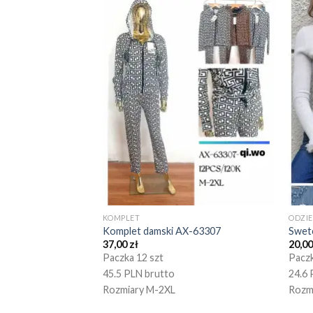
KOMPLET
ODZI
Komplet damski AX-63307
Swet
37,00
zł
20,0
Paczka 12 szt
Paczk
45.5 PLN brutto
24.6 
Rozmiary M-2XL
Rozm