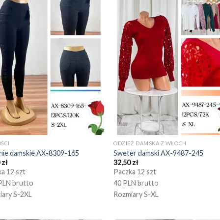
ŚCI
ODZIEŻ DAMSKA Z WŁOCH
nie damskie AX-8309-165
Sweter damski AX-9487-245
0
zł
32,50
zł
a 12 szt
Paczka 12 szt
PLN brutto
40 PLN brutto
iary S-2XL
Rozmiary S-XL