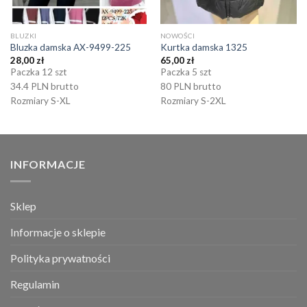
BLUZKI
NOWOŚCI
Bluzka damska AX-9499-225
Kurtka damska 1325
28,00
zł
65,00
zł
Paczka 12 szt
Paczka 5 szt
34.4 PLN brutto
80 PLN brutto
Rozmiary S-XL
Rozmiary S-2XL
INFORMACJE
Sklep
Informacje o sklepie
Polityka prywatności
Regulamin