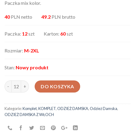
Paczka mix kolor.
40
PLN netto
49.2
PLN brutto
Paczka:
12
szt Karton:
60
szt
Rozmiar:
M-2XL
Stan:
Nowy produkt
ilość Komplet damski AX-33337-295
DO KOSZYKA
Kategorie:
Komplet
,
KOMPLET
,
ODZIEŻ DAMSKA
,
Odzież Damska
,
ODZIEŻ DAMSKA Z WŁOCH