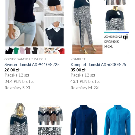
ODZIEŻ DAMSKA Z WŁOCH
KOMPLET
Sweter damski AX-94108-225
Komplet damski AX-63303-25
28,00
zł
35,00
zł
Paczka 12 szt
Paczka 12 szt
34.4 PLN brutto
43.1 PLN brutto
Rozmiary S-XL
Rozmiary M-2XL