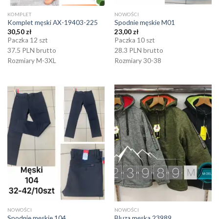
KOMPLET
NOWOŚCI
Komplet męski AX-19403-225
Spodnie męskie M01
30,50
zł
23,00
zł
Paczka 12 szt
Paczka 10 szt
37.5 PLN brutto
28.3 PLN brutto
Rozmiary M-3XL
Rozmiary 30-38
NOWOŚCI
NOWOŚCI
Spodnie męskie 104
Bluza męska 23989