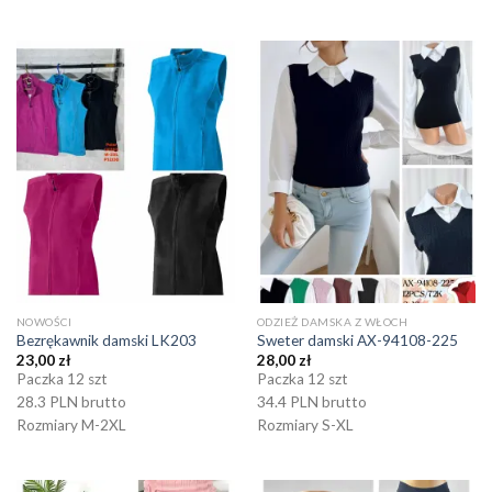
NOWOŚCI
ODZIEŻ DAMSKA Z WŁOCH
Bezrękawnik damski LK203
Sweter damski AX-94108-225
23,00
zł
28,00
zł
Paczka 12 szt
Paczka 12 szt
28.3 PLN brutto
34.4 PLN brutto
Rozmiary M-2XL
Rozmiary S-XL