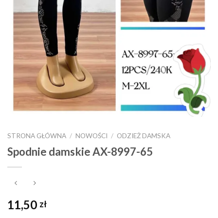
STRONA GŁÓWNA
/
NOWOŚCI
/
ODZIEŻ DAMSKA
Spodnie damskie AX-8997-65
11,50
zł